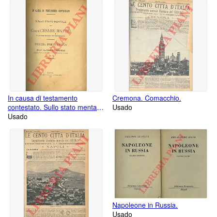
In causa di testamento
Cremona. Comacchio.
contestato. Sullo stato mentale
Usado
del Conte Cesare Mattei il cosi
Usado
detto inventore
dell'Elettromiopatia. Perizia
psichiatrica.
Napoleone in Russia.
Usado