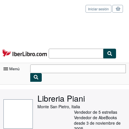
Iniciar sesión
Pasar al contenido principal
IberLibro.com
Menú
Mi cuenta
Libreria Piani
Consultar mis pedidos
Monte San Pietro, Italia
Cerrar sesión
Vendedor de 5 estrellas
Vendedor de AbeBooks
Búsqueda avanzada
desde 3 de noviembre de
2005