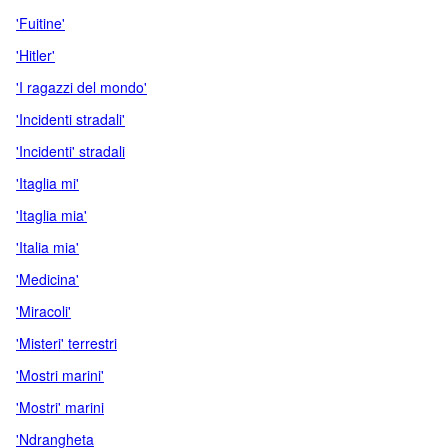
'Fuitine'
'Hitler'
'I ragazzi del mondo'
'Incidenti stradali'
'Incidenti' stradali
'Itaglia mi'
'Itaglia mia'
'Italia mia'
'Medicina'
'Miracoli'
'Misteri' terrestri
'Mostri marini'
'Mostri' marini
'Ndrangheta