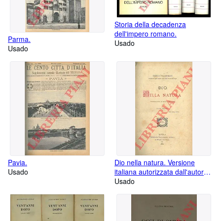
Storia della decadenza
dell'impero romano.
Parma.
Usado
Usado
Pavia.
Dio nella natura. Versione
Usado
italiana autorizzata dall'autore
di Felice Scifoni.
Usado