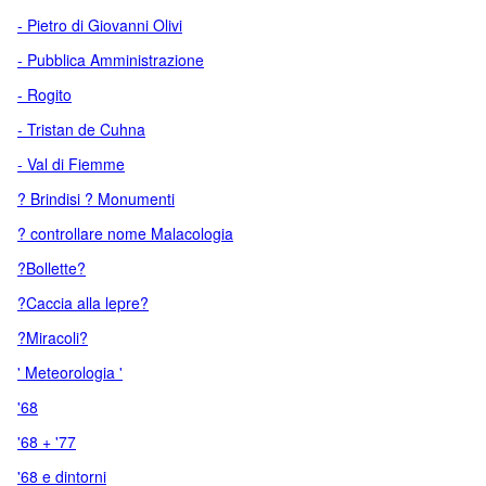
- Pietro di Giovanni Olivi
- Pubblica Amministrazione
- Rogito
- Tristan de Cuhna
- Val di Fiemme
? Brindisi ? Monumenti
? controllare nome Malacologia
?Bollette?
?Caccia alla lepre?
?Miracoli?
' Meteorologia '
'68
'68 + '77
'68 e dintorni