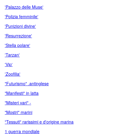
'Palazzo delle Muse'
'Polizia femminile'
'Punizioni divine'
'Resurrezione'
'Stella polare'
'Tarzan'
'Vip'
'Zoofilia'
"Futurismo" .antinglese
"Manifesti" in latta
"Misteri vari" -
"Mostri" marini
"Tessuti" rarissimi e d'origine marina
1 guerra mondiale