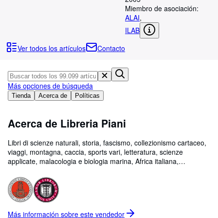
Colecciones
Miembro de asociación:
ALAI
,
Libros antiguos
ILAB
Arte y coleccionismo
Ver todos los artículos
Contacto
Vendedores
Comenzar a vender
Más opciones de búsqueda
Ayuda
Tienda
Acerca de
Políticas
CERRAR
Acerca de Libreria Piani
Libri di scienze naturali, storia, fascismo, collezionismo cartaceo,
viaggi, montagna, caccia, sports vari, letteratura, scienze
applicate, malacologia e biologia marina, Africa italiana,
archeologia, ecc. ecc. ecc.
Más información sobre este
vendedor