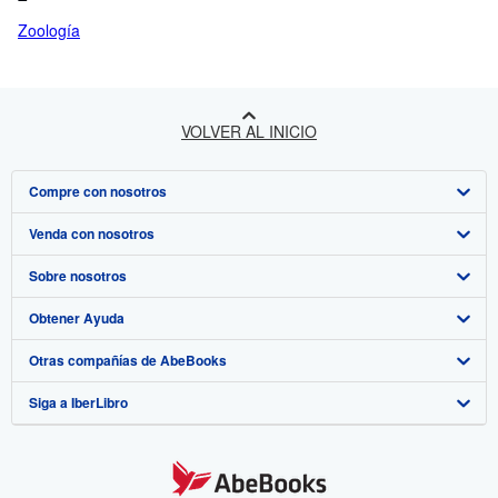
Zoología
VOLVER AL INICIO
Compre con nosotros
Venda con nosotros
Búsqueda avanzada
Sobre nosotros
Colecciones
Comenzar a vender
Obtener Ayuda
Mi cuenta
Únase a nuestro programa de afiliados
Sobre IberLibro
Otras compañías de AbeBooks
Mis pedidos
Recomiende un vendedor
Medios
Preguntas frecuentes y guías
Siga a IberLibro
Ver carrito
Empleo
Atención al Cliente
AbeBooks.com
Política de Privacidad
AbeBooks.co.uk
Preferencias de cookies
AbeBooks.de