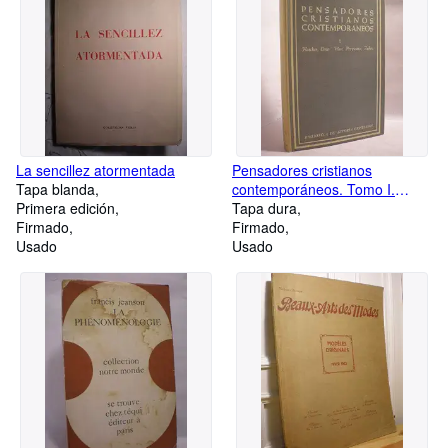
La sencillez atormentada
Pensadores cristianos
Tapa blanda
contemporáneos. Tomo I.
Primera edición
Haecker, Ebner, Wust,
Tapa dura
Firmado
Przywara, Zubiri
Firmado
Usado
Usado