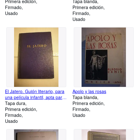
Primera edición
Tapa blanda
Firmado
Primera edición
Usado
Firmado
Usado
El Jatero. Guión literario, para
Apolo y las rosas
una película infantil, apta para
Tapa blanda
mayores
Tapa dura
Primera edición
Primera edición
Firmado
Firmado
Usado
Usado