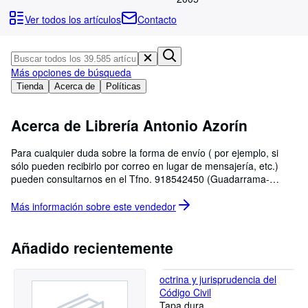
Colecciones
Ver todos los artículos
Contacto
Libros antiguos
Arte y coleccionismo
Más opciones de búsqueda
Vendedores
Tienda
Acerca de
Políticas
Comenzar a vender
Acerca de Librería Antonio Azorín
Ayuda
CERRAR
Para cualquier duda sobre la forma de envío ( por ejemplo, si
sólo pueden recibirlo por correo en lugar de mensajería, etc.)
pueden consultarnos en el Tfno. 918542450 (Guadarrama-
Madrid) o hacer una indicación en el apartado "Observaciones"
de su pedido.Cobro mediante VISA, Mastercard,Paypal o
Más información sobre este
vendedor
Transferencia bancaria. No se envían libros contrarreembolso
fuera de España. We don´t send books by cash on delivery out of
Spain .
Añadido recientemente
octrina y jurisprudencia del
Código Civil
Tapa dura