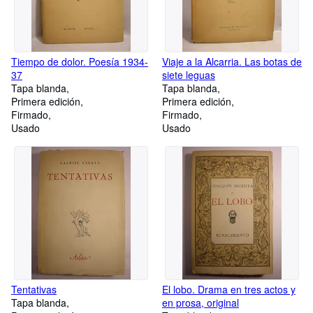
Tiempo de dolor. Poesía 1934-
Viaje a la Alcarria. Las botas de
37
siete leguas
Tapa blanda
Tapa blanda
Primera edición
Primera edición
Firmado
Firmado
Usado
Usado
Tentativas
El lobo. Drama en tres actos y
Tapa blanda
en prosa, original