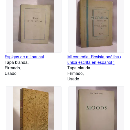
Espigas de mi bancal
Mi comedia. Revista poética (
Tapa blanda
única escrita en español )
Firmado
Tapa blanda
Usado
Firmado
Usado