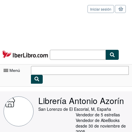
Iniciar sesión
Pasar al contenido principal
IberLibro.com
Menú
Mi cuenta
Librería Antonio Azorín
Consultar mis pedidos
San Lorenzo de El Escorial, M, España
Cerrar sesión
Vendedor de 5 estrellas
Vendedor de AbeBooks
Búsqueda avanzada
desde 30 de noviembre de
2005