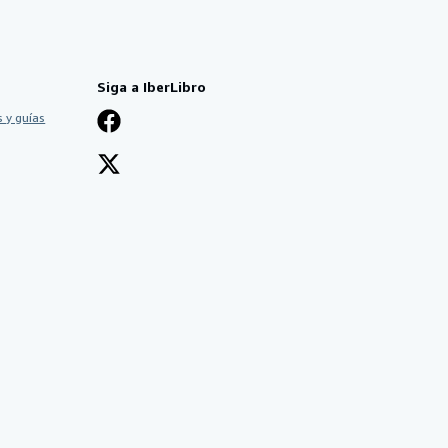
Siga a IberLibro
 y guías