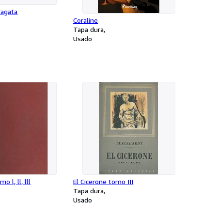
ragata
Coraline
Tapa dura
Usado
o l, ll, lll
El Cicerone tomo III
Tapa dura
Usado