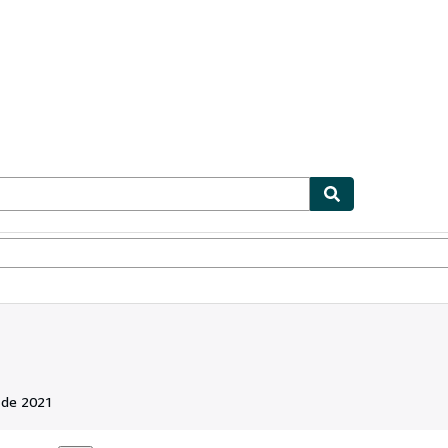
ionismo
Vendedores
Comenzar a vender
 de 2021