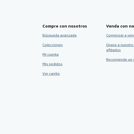
Compre con nosotros
Venda con no
Búsqueda avanzada
Comenzar a ven
Colecciones
Únase a nuestro
afiliados
Mi cuenta
Recomiende un 
Mis pedidos
Ver carrito