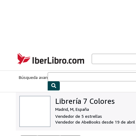
Pasar al contenido principal
IberLibro.com
Búsqueda avanzada
Colecciones
Libros antiguos
Arte y colecc
Librería 7 Colores
Madrid, M, España
Vendedor de 5 estrellas
Vendedor de AbeBooks desde 19 de abril