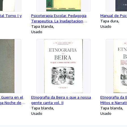
tal Tomo I y
Psicoterapia Escolar. Pedagogia
Manual de Psic
Terapeutica. La Inadaptaciion
Tapa dura
Escolar y Social y sus Remedios
Tapa blanda
Usado
Usado
 Guerra en el
Etnografia da Beira o que a nossa
Etnografia da 
rga Noche de
gente canta vol. II
Mitos e Narrati
esado 1040)
Tapa blanda
Tapa blanda
Usado
Usado