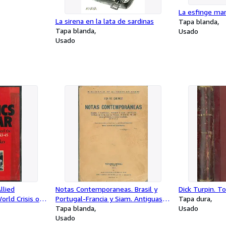
La esfinge ma
La sirena en la lata de sardinas
Tapa blanda
Tapa blanda
Usado
Usado
llied
Notas Contemporaneas. Brasil y
Dick Turpin. Tom
rld Crisis of
Portugal-Francia y Siam. Antiguas
Tapa dura
visitas (la Corte Rusa en Francia)
Tapa blanda
Usado
Usado