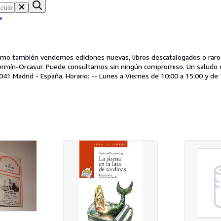
a
í como también vendemos ediciones nuevas, libros descatalogados o raro
uede consultarnos sin ningún compromiso. Un saludo cordial y fraterno. Librería 7 Colores-
41 Madrid - España. Horario: -- Lunes a Viernes de 10:00 a 15:00 y de