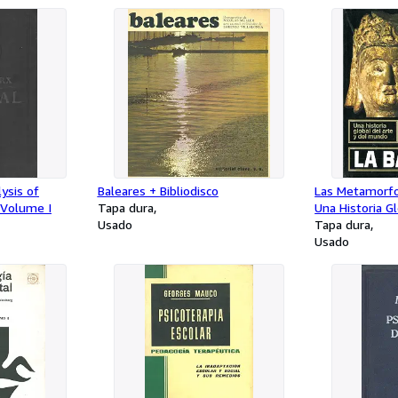
lysis of
Baleares + Bibliodisco
Las Metamorfo
 Volume I
Tapa dura
Una Historia Gl
Usado
Mundo. La Barb
Tapa dura
Usado