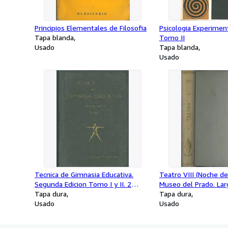
Principios Elementales de Filosofia
Psicologia Experimen
Tapa blanda
Tomo II
Usado
Tapa blanda
Usado
Tecnica de Gimnasia Educativa.
Teatro VIII (Noche de
Segunda Edicion Tomo I y II. 2
Museo del Prado. La
tomos
Tapa dura
Medea. Zamora. Proc
Tapa dura
Usado
Usado