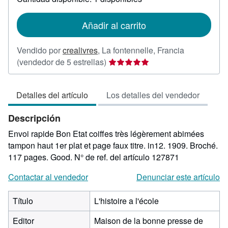
las
tarifas
de
Añadir al carrito
envío
Vendido por
crealivres
,
La fontennelle, Francia
Calificación
(vendedor de 5 estrellas)
del
vendedor:
Detalles del artículo
Los detalles del vendedor
5
de
Descripción
5
estrellas
Envoi rapide Bon Etat coiffes très légèrement abimées
tampon haut 1er plat et page faux titre. in12. 1909. Broché.
117 pages. Good.
N° de ref. del artículo 127871
Contactar al vendedor
Denunciar este artículo
Título
L'histoire a l'école
Editor
Maison de la bonne presse de