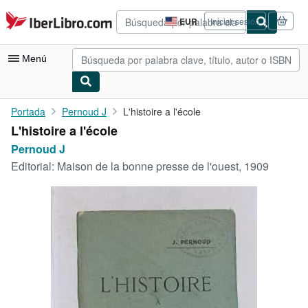
Pasar al contenido principal
IberLibro.com
EUR
Iniciar sesión
Preferencias
de
compra
Menú
del
sitio.
Mi cuenta
Portada
Pernoud J
L'histoire a l'école
L'histoire a l'école
Consultar mis pedidos
Pernoud J
Búsqueda avanzada
Editorial:
Maison de la bonne presse de l'ouest, 1909
Colecciones
Libros antiguos
Arte y coleccionismo
Vendedores
Comenzar a vender
Ayuda