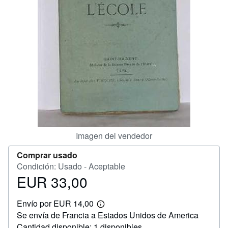
CERRAR
Imagen del vendedor
Comprar usado
Condición: Usado - Aceptable
EUR 33,00
Precio
EUR
Envío por EUR 14,00
33,00
Más
Se envía de Francia a Estados Unidos de America
información
sobre
Cantidad disponible: 1 disponibles