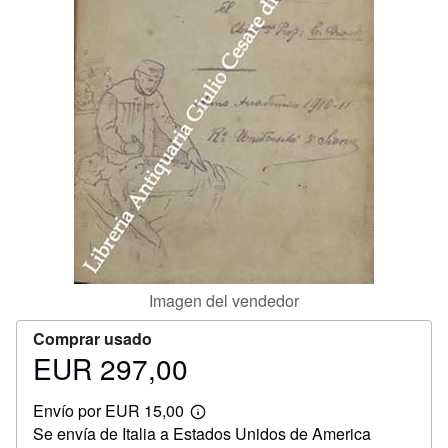
CERRAR
Imagen del vendedor
Comprar usado
EUR 297,00
Precio
EUR
Envío por EUR 15,00
297,00
Más
Se envía de Italia a Estados Unidos de America
información