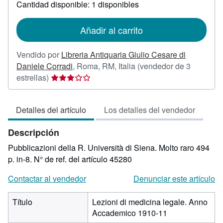
sobre
Cantidad disponible: 1 disponibles
las
tarifas
de
Añadir al carrito
envío
Vendido por
Libreria Antiquaria Giulio Cesare di
Daniele Corradi
,
Roma, RM, Italia
(vendedor de 3
Calificación
estrellas)
del
vendedor:
Detalles del artículo
Los detalles del vendedor
3
de
Descripción
5
estrellas
Pubblicazioni della R. Università di Siena. Molto raro 494
p. in-8.
N° de ref. del artículo 45280
Contactar al vendedor
Denunciar este artículo
Título
Lezioni di medicina legale. Anno
Accademico 1910-11