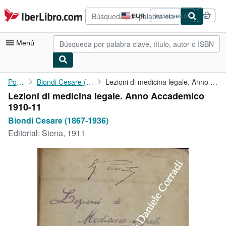
Pasar al contenido principal
IberLibro.com
EUR
Iniciar sesión
Preferencias
de
compra
Menú
del
sitio.
Mi cuenta
Portada
Biondi Cesare (1867-1936)
Lezioni di medicina legale. Anno Accademico 1910-11
Lezioni di medicina legale. Anno Accademico
Consultar mis pedidos
1910-11
Búsqueda avanzada
Biondi Cesare (1867-1936)
Editorial:
Siena, 1911
Colecciones
Libros antiguos
Arte y coleccionismo
Vendedores
Comenzar a vender
Ayuda