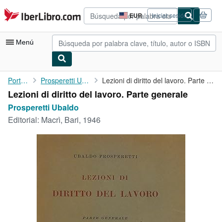
Pasar al contenido principal
IberLibro.com
EUR
Iniciar sesión
Preferencias
de
compra
Menú
del
sitio.
Mi cuenta
Portada
Prosperetti Ubaldo
Lezioni di diritto del lavoro. Parte generale
Lezioni di diritto del lavoro. Parte generale
Consultar mis pedidos
Prosperetti Ubaldo
Búsqueda avanzada
Editorial:
Macrì, Bari, 1946
Colecciones
Libros antiguos
Arte y coleccionismo
Vendedores
Comenzar a vender
Ayuda