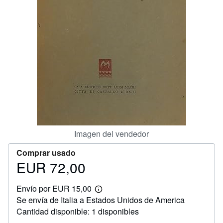
CERRAR
Imagen del vendedor
Comprar usado
EUR 72,00
Precio
EUR
Envío por EUR 15,00
72,00
Más
Se envía de Italia a Estados Unidos de America
información
sobre
Cantidad disponible: 1 disponibles
las
tarifas