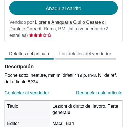
de
Añadir al carrito
envío
Vendido por
Libreria Antiquaria Giulio Cesare di
Daniele Corradi
,
Roma, RM, Italia
(vendedor de 3
Calificación
estrellas)
del
vendedor:
Detalles del artículo
Los detalles del vendedor
3
de
Descripción
5
estrellas
Poche sottolineature, minimi difetti 119 p. in-8.
N° de ref.
del artículo 8234
Contactar al vendedor
Denunciar este artículo
Título
Lezioni di diritto del lavoro. Parte
generale
Editor
Macrì, Bari