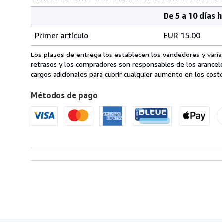
De 5 a 10 días 
Cantidad
Tarifas
del
Primer artículo
EUR 15.00
pedido
de
envío
Los plazos de entrega los establecen los vendedores y varían
de
retrasos y los compradores son responsables de los arancel
Italia
cargos adicionales para cubrir cualquier aumento en los coste
a
Métodos de pago
Estados
Unidos
de
America