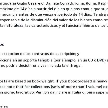
ntiquaria Giulio Cesare di Daniele Corradi, roma, Roma, Italy
 máximo de 14 días a partir del día en que nos comunique su 
a mercancía antes de que venza el periodo de 14 días. Tendrá
responsable de la disminución del valor de los bienes como r
la naturaleza, las características y el funcionamiento de los 
te:
a excepción de los contratos de suscripción; y
rcione en un soporte tangible (por ejemplo, en un CD o DVD) si
o podría desistir una vez iniciada la entrega.
costs are based on book weight. If your book ordered is heavy 
ase note that for collections (sets of more than 1 volume) e
giorno lavorativo. Per libri da inviare in Italia di peso superi
erica