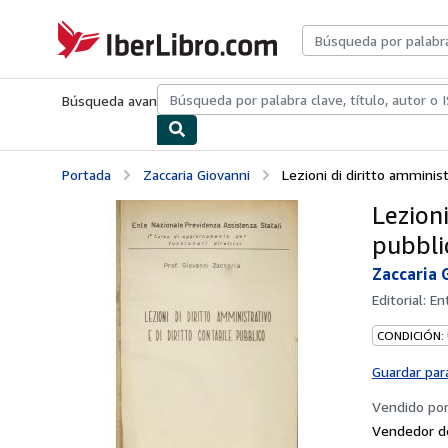
Pasar al contenido principal
IberLibro.com
Búsqueda avanzada
Colecciones
Libros antiguos
Arte y colecc
Portada
Zaccaria Giovanni
Lezioni di diritto amminist
Lezioni
pubbli
Zaccaria 
Editorial:
En
CONDICIÓN:
Guardar par
Vendido po
Vendedor d