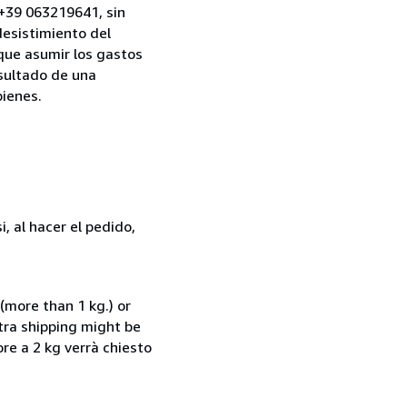
, +39 063219641, sin
desistimiento del
 que asumir los gastos
esultado de una
bienes.
, al hacer el pedido,
(more than 1 kg.) or
xtra shipping might be
ore a 2 kg verrà chiesto