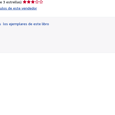
Calificación
e 3 estrellas)
del
ículos de este vendedor
vendedor:
3
de
os
los ejemplares de este libro
5
estrellas