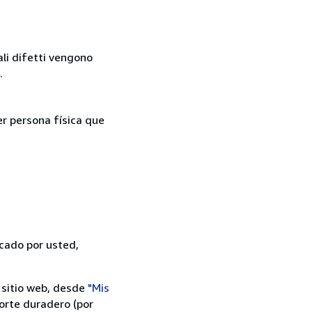
ali difetti vengono
.
er persona física que
icado por usted,
 sitio web, desde
"Mis
orte duradero (por