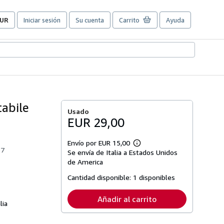
UR
Iniciar sesión
Su cuenta
Carrito
Ayuda
referencias
e
ompra
el
itio.
tabile
Usado
EUR 29,00
Envío por EUR 15,00
Más
57
Se envía de Italia a Estados Unidos
información
sobre
de America
las
tarifas
Cantidad disponible:
1 disponibles
de
envío
Añadir al carrito
lia