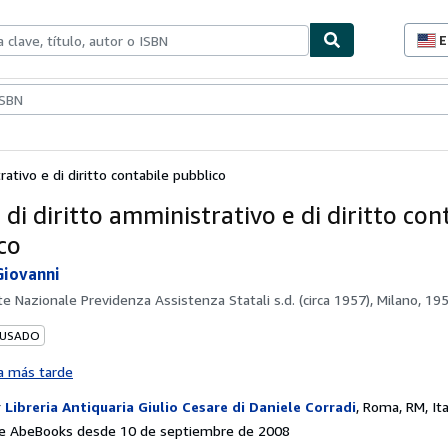
E
P
d
c
ionismo
Vendedores
Comenzar a vender
d
s
rativo e di diritto contabile pubblico
 di diritto amministrativo e di diritto con
co
Giovanni
te Nazionale Previdenza Assistenza Statali s.d. (circa 1957), Milano, 19
 USADO
a más tarde
r
Libreria Antiquaria Giulio Cesare di Daniele Corradi
,
Roma, RM, Ita
e AbeBooks desde 10 de septiembre de 2008