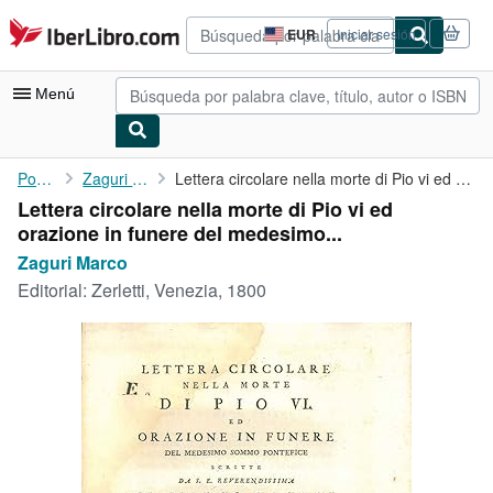
Pasar al contenido principal
IberLibro.com
EUR
Iniciar sesión
Preferencias
de
compra
Menú
del
sitio.
Mi cuenta
Portada
Zaguri Marco
Lettera circolare nella morte di Pio vi ed orazione in funere ...
Lettera circolare nella morte di Pio vi ed
Consultar mis pedidos
orazione in funere del medesimo...
Búsqueda avanzada
Zaguri Marco
Editorial:
Zerletti, Venezia, 1800
Colecciones
Libros antiguos
Arte y coleccionismo
Vendedores
Comenzar a vender
Ayuda