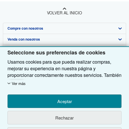
VOLVER AL INICIO
Compre con nosotros
Venda con nosotros
Búsqueda avanzada
Sobre nosotros
Colecciones
Comenzar a vender
Seleccione sus preferencias de cookies
Usamos cookies para que pueda realizar compras,
Obtener Ayuda
Mi cuenta
Únase a nuestro programa de afiliados
Sobre IberLibro
mejorar su experiencia en nuestra página y
Otras compañías de AbeBooks
Mis pedidos
Recomiende un vendedor
Medios
Preguntas frecuentes y guías
proporcionar correctamente nuestros servicios. También
utilizamos cookies para comprender el modo en que los
Siga a IberLibro
Ver carrito
Empleo
Atención al Cliente
AbeBooks.com
Ver más
clientes utilizan nuestros servicios (por ejemplo,
midiendo las visitas al sitio) y así poder realizar
Política de Privacidad
AbeBooks.co.uk
mejoras. Si está de acuerdo, también utilizaremos
Aceptar
Preferencias de cookies
AbeBooks.de
cookies de terceros para mostrar contenido relevante
en los anuncios y medir el rendimiento de los mismos.
Aviso de cookies
AbeBooks.fr
Utilizando la página web, usted confirma que ha leído, entendido y acepta
los
Rechazar
Elija Rechazar si noestá de acuerdo o Personalizar
términos y condiciones generales de utilización
.
Accesibilidad
AbeBooks.it
para obtener más información. Puede cambiar sus