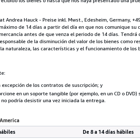
cibido los bienes o hasta que nos haya presentado una prue
iat Andrea Hauck - Preise inkl. Mwst., Edesheim, Germany, +4
 máximo de 14 días a partir del día en que nos comunique su 
a mercancía antes de que venza el periodo de 14 días. Tendrá
responsable de la disminución del valor de los bienes como r
la naturaleza, las características y el funcionamiento de los 
te:
a excepción de los contratos de suscripción; y
rcione en un soporte tangible (por ejemplo, en un CD o DVD) si
o podría desistir una vez iniciada la entrega.
 America
hábiles
De 8 a 14 días hábiles