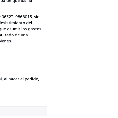
ba de que los ha
9 06323-9868015, sin
desistimiento del
 que asumir los gastos
esultado de una
bienes.
, al hacer el pedido,