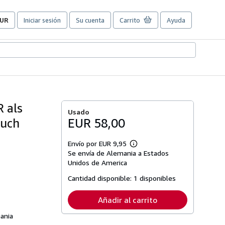
UR
Iniciar sesión
Su cuenta
Carrito
Ayuda
referencias
e
ompra
el
itio.
 als
Usado
buch
EUR 58,00
Envío por EUR 9,95
Más
Se envía de Alemania a Estados
información
sobre
Unidos de America
las
tarifas
Cantidad disponible:
1 disponibles
de
envío
Añadir al carrito
ania