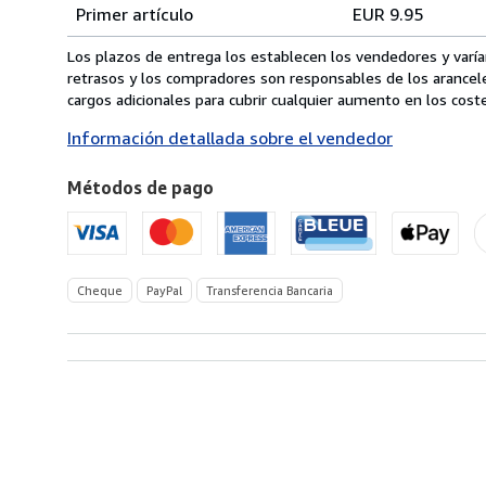
Tarifas
del
Primer artículo
EUR 9.95
pedido
de
envío
Los plazos de entrega los establecen los vendedores y varían
de
retrasos y los compradores son responsables de los arancel
Alemania
cargos adicionales para cubrir cualquier aumento en los coste
a
Información detallada sobre el vendedor
Estados
Unidos
Métodos de pago
de
America
Cheque
PayPal
Transferencia Bancaria