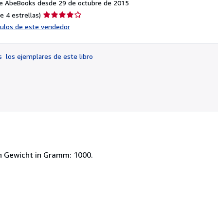
e AbeBooks desde 29 de octubre de 2015
Calificación
e 4 estrellas)
del
ículos de este vendedor
vendedor:
4
de
os
los ejemplares de este libro
5
estrellas
h Gewicht in Gramm: 1000.