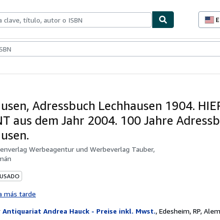
E
P
d
c
ionismo
Vendedores
Comenzar a vender
d
s
usen, Adressbuch Lechhausen 1904. HIER
T aus dem Jahr 2004. 100 Jahre Adress
usen.
genverlag Werbeagentur und Werbeverlag Tauber,
mán
 USADO
a más tarde
r
Antiquariat Andrea Hauck - Preise inkl. Mwst.
,
Edesheim, RP, Alem