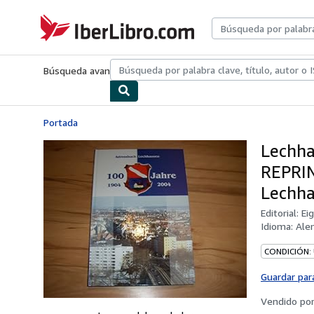
Pasar al contenido principal
IberLibro.com
Búsqueda avanzada
Colecciones
Libros antiguos
Arte y colecc
Portada
Lechha
REPRIN
Lechha
Editorial:
Ei
Idioma:
Ale
CONDICIÓN:
Guardar par
Vendido po