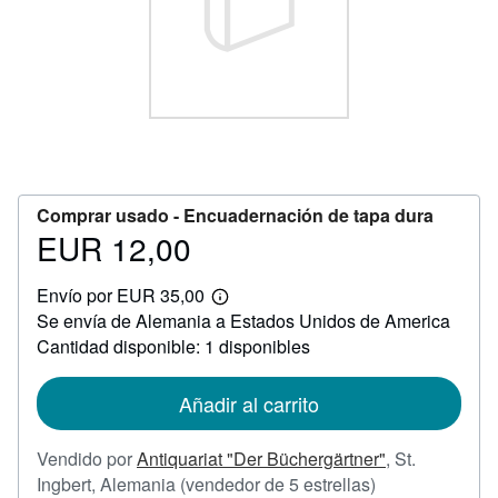
CERRAR
Comprar usado -
Encuadernación de tapa dura
EUR 12,00
Precio
EUR
Envío por EUR 35,00
12,00
Más
Se envía de Alemania a Estados Unidos de America
información
sobre
Cantidad disponible: 1 disponibles
las
tarifas
de
Añadir al carrito
envío
Vendido por
Antiquariat "Der Büchergärtner"
,
St.
Calificación
Ingbert, Alemania
(vendedor de 5 estrellas)