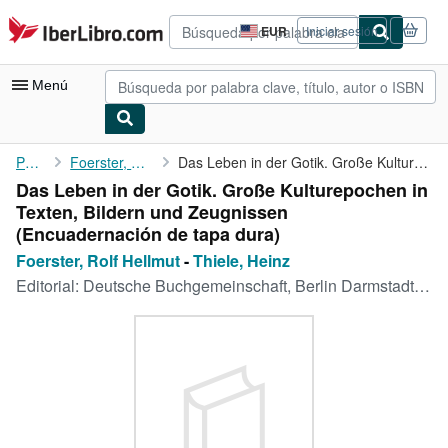
Pasar al contenido principal
IberLibro.com
EUR
Iniciar sesión
Preferencias
de
compra
Menú
del
sitio.
Mi cuenta
Portada
Foerster, Rolf Hellmut
Das Leben in der Gotik. Große Kulturepochen in Texten, Bildern ...
Das Leben in der Gotik. Große Kulturepochen in
Consultar mis pedidos
Texten, Bildern und Zeugnissen
Búsqueda avanzada
(Encuadernación de tapa dura)
Foerster, Rolf Hellmut
-
Thiele, Heinz
Colecciones
Editorial:
Deutsche Buchgemeinschaft, Berlin Darmstadt wien, 1969
Libros antiguos
Arte y coleccionismo
Vendedores
Comenzar a vender
Ayuda