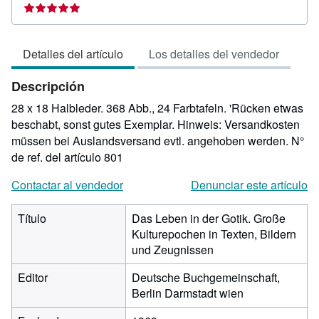
del
vendedor:
5
Detalles del artículo
Los detalles del vendedor
de
5
Descripción
estrellas
28 x 18 Halbleder. 368 Abb., 24 Farbtafeln. 'Rücken etwas
beschabt, sonst gutes Exemplar. Hinweis: Versandkosten
müssen bei Auslandsversand evtl. angehoben werden.
N°
de ref. del artículo 801
Contactar al vendedor
Denunciar este artículo
Título
Das Leben in der Gotik. Große
Kulturepochen in Texten, Bildern
und Zeugnissen
Editor
Deutsche Buchgemeinschaft,
Berlin Darmstadt wien