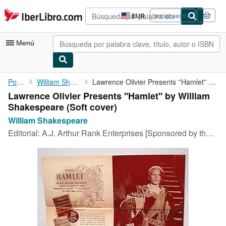
Pasar al contenido principal
IberLibro.com
EUR
Iniciar sesión
Preferencias
de
compra
Menú
del
sitio.
Mi cuenta
Portada
William Shakespeare
Lawrence Olivier Presents ''Hamlet'' by William Shakespeare
Lawrence Olivier Presents ''Hamlet'' by William
Consultar mis pedidos
Shakespeare (Soft cover)
Búsqueda avanzada
William Shakespeare
Editorial:
A.J. Arthur Rank Enterprises [Sponsored by the Theatre Guild], 1948
Colecciones
Libros antiguos
Arte y coleccionismo
Vendedores
Comenzar a vender
Ayuda