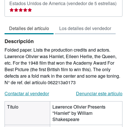
Calif
Estados Unidos de America
(vendedor de 5 estrellas)
del
vend
5
Detalles del artículo
Los detalles del vendedor
de
5
Descripción
estre
Folded paper. Lists the production credits and actors.
Lawrence Olivier was Hamlet, Eileen Herlie, the Queen,
etc. For the 1948 film that won the Academy Award For
Best Picture (the first British film to win this). The only
defects are a fold mark in the center and some age toning.
N° de ref. del artículo 062213a0173
Contactar al vendedor
Denunciar este artículo
Título
Lawrence Olivier Presents
''Hamlet'' by William
Shakespeare