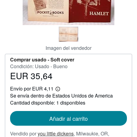
CERRAR
Imagen del vendedor
Comprar usado -
Soft cover
Condición: Usado - Bueno
EUR 35,64
Precio
EUR
Envío por EUR 4,11
35,64
Más
Se envía dentro de Estados Unidos de America
información
sobre
Cantidad disponible: 1 disponibles
las
tarifas
de
Añadir al carrito
envío
Vendido por
you little dickens
,
Milwaukie, OR,