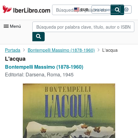
Pasar al contenido principal
IberLibro.com
EUR
Iniciar sesión
Preferencias
de
compra
Menú
del
sitio.
Mi cuenta
Portada
Bontempelli Massimo (1878-1960)
L'acqua
L'acqua
Consultar mis pedidos
Bontempelli Massimo (1878-1960)
Búsqueda avanzada
Editorial:
Darsena, Roma, 1945
Colecciones
Libros antiguos
Arte y coleccionismo
Vendedores
Comenzar a vender
Ayuda