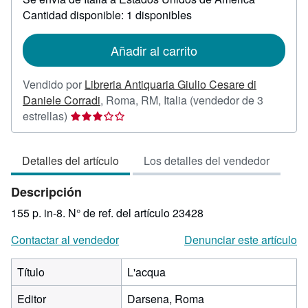
sobre
Cantidad disponible: 1 disponibles
las
tarifas
de
Añadir al carrito
envío
Vendido por
Libreria Antiquaria Giulio Cesare di
Daniele Corradi
,
Roma, RM, Italia
(vendedor de 3
Calificación
estrellas)
del
vendedor:
Detalles del artículo
Los detalles del vendedor
3
de
Descripción
5
estrellas
155 p. in-8.
N° de ref. del artículo 23428
Contactar al vendedor
Denunciar este artículo
Título
L'acqua
Editor
Darsena, Roma