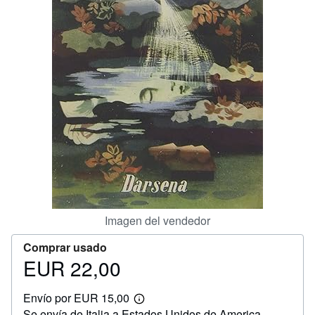
CERRAR
Imagen del vendedor
Comprar usado
EUR 22,00
Precio
EUR
Envío por EUR 15,00
22,00
Más
Se envía de Italia a Estados Unidos de America
información