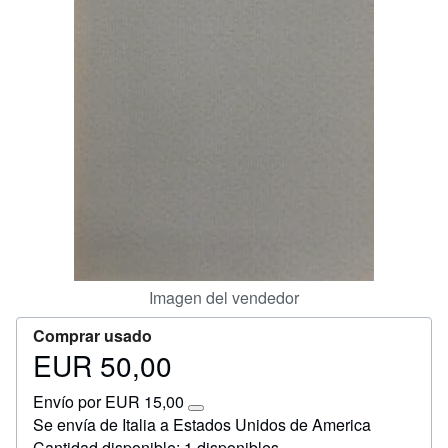
CERRAR
Imagen del vendedor
Comprar usado
EUR 50,00
Precio
EUR
Envío por EUR 15,00
50,00
Más
Se envía de Italia a Estados Unidos de America
información
Cantidad disponible: 1 disponibles
sobre