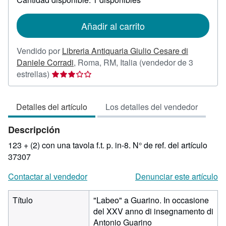
las
tarifas
de
Añadir al carrito
envío
Vendido por
Libreria Antiquaria Giulio Cesare di
Daniele Corradi
,
Roma, RM, Italia
(vendedor de 3
Calificación
estrellas)
del
vendedor:
Detalles del artículo
Los detalles del vendedor
3
de
Descripción
5
estrellas
123 + (2) con una tavola f.t. p. in-8.
N° de ref. del artículo
37307
Contactar al vendedor
Denunciar este artículo
Título
"Labeo" a Guarino. In occasione
del XXV anno di insegnamento di
Antonio Guarino