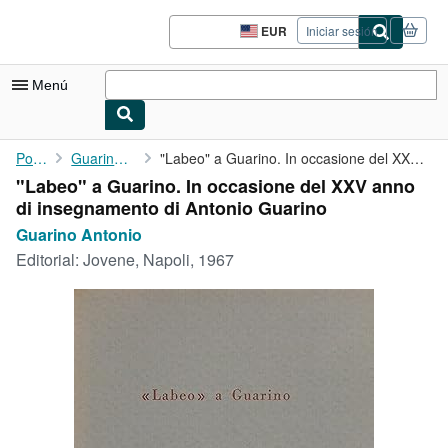
Pasar al contenido principal
IberLibro.com
EUR
Iniciar sesión
Preferencias
de
compra
Menú
del
sitio.
Mi cuenta
Portada
Guarino Antonio
"Labeo" a Guarino. In occasione del XXV anno di insegnamento di ...
"Labeo" a Guarino. In occasione del XXV anno
Consultar mis pedidos
di insegnamento di Antonio Guarino
Búsqueda avanzada
Guarino Antonio
Editorial:
Jovene, Napoli, 1967
Colecciones
Libros antiguos
Arte y coleccionismo
Vendedores
Comenzar a vender
Ayuda