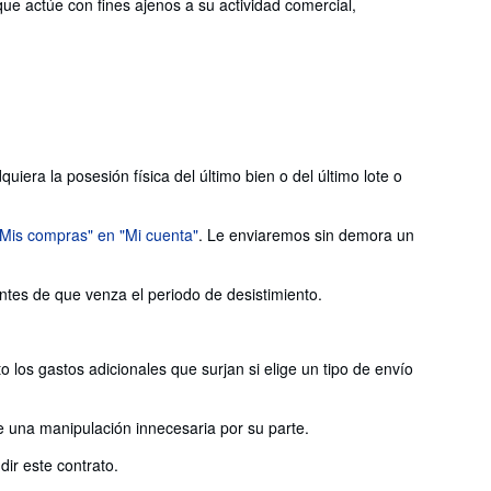
que actúe con fines ajenos a su actividad comercial,
iera la posesión física del último bien o del último lote o
"Mis compras" en "Mi cuenta"
. Le enviaremos sin demora un
antes de que venza el periodo de desistimiento.
 los gastos adicionales que surjan si elige un tipo de envío
e una manipulación innecesaria por su parte.
ir este contrato.