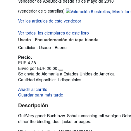
Vendedor de AbeBooks desde 10 de mayo de 2010
Calificación
(vendedor de 5 estrellas)
del
Ver los artículos de este vendedor
vendedor:
5
Ver todos
los ejemplares de este libro
de
Usado -
Encuadernación de tapa blanda
5
estrellas
Condición: Usado - Bueno
Precio:
EUR 4,38
Envío por EUR 20,00
Más
Se envía de Alemania a Estados Unidos de America
información
Cantidad disponible:
1 disponibles
sobre
las
Añadir al carrito
tarifas
de
Guardar para más tarde
envío
Descripción
Gut/Very good: Buch bzw. Schutzumschlag mit wenigen Gebra
either the binding, dust jacket or pages.