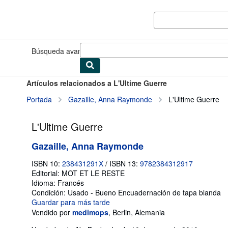
Pasar al contenido principal
IberLibro.com
Búsqueda avanzada
Colecciones
Libros antiguos
Arte y colec
Artículos relacionados a L'Ultime Guerre
Portada
Gazaille, Anna Raymonde
L'Ultime Guerre
L'Ultime Guerre
Gazaille, Anna Raymonde
ISBN 10:
238431291X
/
ISBN 13:
9782384312917
Editorial:
MOT ET LE RESTE
Idioma:
Francés
Condición: Usado - Bueno
Encuadernación de tapa blanda
Guardar para más tarde
Vendido por
medimops
,
Berlin, Alemania