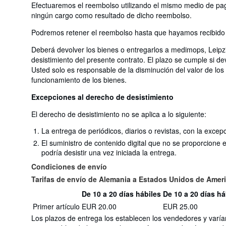
Efectuaremos el reembolso utilizando el mismo medio de pago
ningún cargo como resultado de dicho reembolso.
Podremos retener el reembolso hasta que hayamos recibido l
Deberá devolver los bienes o entregarlos a medimops, Leipz
desistimiento del presente contrato. El plazo se cumple si d
Usted solo es responsable de la disminución del valor de los 
funcionamiento de los bienes.
Excepciones al derecho de desistimiento
El derecho de desistimiento no se aplica a lo siguiente:
La entrega de periódicos, diarios o revistas, con la excep
El suministro de contenido digital que no se proporcione
podría desistir una vez iniciada la entrega.
Condiciones de envío
Tarifas de envío de Alemania a Estados Unidos de Amer
De 10 a 20 días hábiles
De 10 a 20 días há
Cantidad
Tarifas
Primer artículo
EUR 20.00
EUR 25.00
del
de
pedido
Los plazos de entrega los establecen los vendedores y varía
envío