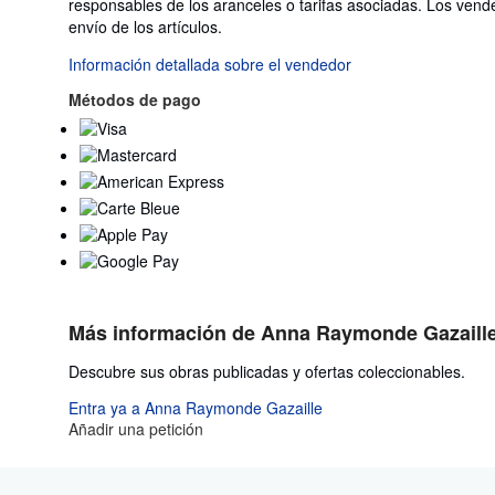
responsables de los aranceles o tarifas asociadas. Los vend
de
envío de los artículos.
Alemania
a
Información detallada sobre el vendedor
Estados
Métodos de pago
Unidos
de
America
Más información de Anna Raymonde Gazaill
Descubre sus obras publicadas y ofertas coleccionables.
Entra ya a Anna Raymonde Gazaille
Añadir una petición