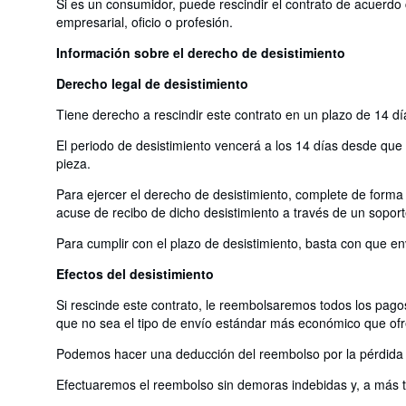
Si es un consumidor, puede rescindir el contrato de acuerdo 
empresarial, oficio o profesión.
Información sobre el derecho de desistimiento
Derecho legal de desistimiento
Tiene derecho a rescindir este contrato en un plazo de 14 dí
El periodo de desistimiento vencerá a los 14 días desde que us
pieza.
Para ejercer el derecho de desistimiento, complete de forma 
acuse de recibo de dicho desistimiento a través de un soport
Para cumplir con el plazo de desistimiento, basta con que en
Efectos del desistimiento
Si rescinde este contrato, le reembolsaremos todos los pagos
que no sea el tipo de envío estándar más económico que of
Podemos hacer una deducción del reembolso por la pérdida de
Efectuaremos el reembolso sin demoras indebidas y, a más ta