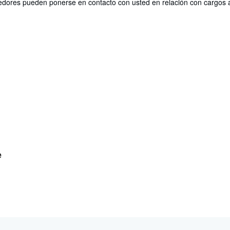
edores pueden ponerse en contacto con usted en relación con cargos a
e