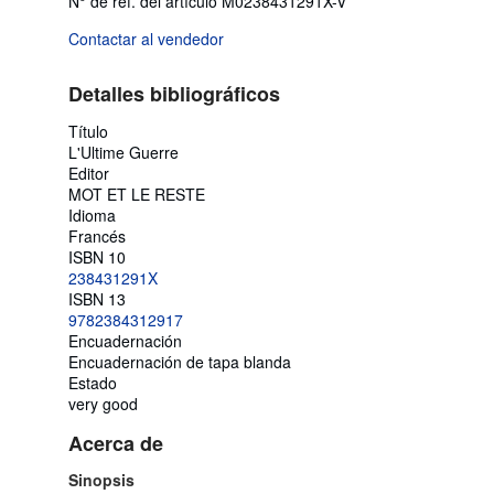
N° de ref. del artículo M0238431291X-V
Contactar al vendedor
Detalles bibliográficos
Título
L'Ultime Guerre
Editor
MOT ET LE RESTE
Idioma
Francés
ISBN 10
238431291X
ISBN 13
9782384312917
Encuadernación
Encuadernación de tapa blanda
Estado
very good
Acerca de
Sinopsis