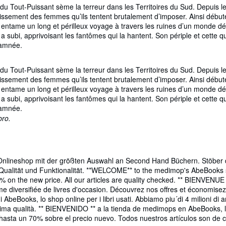
out-Puissant sème la terreur dans les Territoires du Sud. Depuis les 
servissement des femmes qu’ils tentent brutalement d’imposer. Ainsi déb
elle entame un long et périlleux voyage à travers les ruines d’un monde 
 a subi, apprivoisant les fantômes qui la hantent. Son périple et cette q
damnée.
out-Puissant sème la terreur dans les Territoires du Sud. Depuis les 
servissement des femmes qu’ils tentent brutalement d’imposer. Ainsi déb
elle entame un long et périlleux voyage à travers les ruines d’un monde 
 a subi, apprivoisant les fantômes qui la hantent. Son périple et cette q
damnée.
bro.
neshop mit der größten Auswahl an Second Hand Büchern. Stöber dich
uf Qualität und Funktionalität. **WELCOME** to the medimop's AbeBooks
0% on the new price. All our articles are quality checked. ** BIENVEN
me diversifiée de livres d'occasion. Découvrez nos offres et économise
eBooks, lo shop online per i libri usati. Abbiamo piu´di 4 milioni di art
assima qualità. ** BIENVENIDO ** a la tienda de medimops en AbeBooks, 
hasta un 70% sobre el precio nuevo. Todos nuestros artículos son de