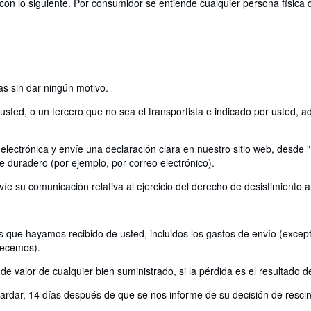
con lo siguiente. Por consumidor se entiende cualquier persona física 
as sin dar ningún motivo.
ted, o un tercero que no sea el transportista e indicado por usted, adqu
electrónica y envíe una declaración clara en nuestro sitio web, desde
e duradero (por ejemplo, por correo electrónico).
víe su comunicación relativa al ejercicio del derecho de desistimiento 
 que hayamos recibido de usted, incluidos los gastos de envío (excepto
recemos).
 valor de cualquier bien suministrado, si la pérdida es el resultado d
rdar, 14 días después de que se nos informe de su decisión de rescind