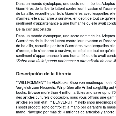
Dans un monde dystopique, une secte nommée les Adeptes du T
Guerrières de la liberté luttent contre leur invasion et l’as
de bataille, recueillie par trois Guerrières avec lesquelles 
d’armes, elle s’acharne à survivre, en dépit de tout ce qu’elle
sentiment d’appartenance à une humanité qu’elle avait con
De la contraportada
Dans un monde dystopique, une secte nommée les Adeptes du T
Guerrières de la liberté luttent contre leur invasion et l’as
de bataille, recueillie par trois Guerrières avec lesquelles 
d’armes, elle s’acharne à survivre, en dépit de tout ce qu’elle
sentiment d’appartenance à une humanité qu’elle avait con
"Sobre este título" puede pertenecer a otra edición de este li
Descripción de la librería
**WILLKOMMEN** im AbeBooks Shop von medimops - dein Onli
Vergleich zum Neupreis. Wir prüfen alle Artikel sorgfältig a
books. Browse more than 4 million articles and save up to 7
des articles culturels d'occasion, nous vous offrons une gam
articles en bon état. ** BENVENUTI ** nello shop medimops di Ab
i nostri prodotti sono controllati a mano per garantire la m
mano. Navegue por más de 4 millones de artículos y ahorre 