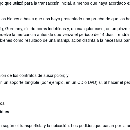
 que utilizó para la transacción inicial, a menos que haya acordado ex
os bienes o hasta que nos haya presentado una prueba de que los ha 
ig, Germany, sin demoras indebidas y, en cualquier caso, en un plazo 
evuelve la mercancía antes de que venza el periodo de 14 días. Tendrá 
bienes como resultado de una manipulación distinta a la necesaria para 
ción de los contratos de suscripción; y
 en un soporte tangible (por ejemplo, en un CD o DVD) si, al hacer el
ica
biles
n según el transportista y la ubicación. Los pedidos que pasan por la 