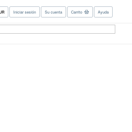
UR
Iniciar sesión
Su cuenta
Carrito
Ayuda
referencias
e
ompra
el
tio.