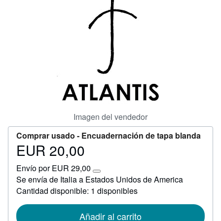
CERRAR
Imagen del vendedor
Comprar usado -
Encuadernación de tapa blanda
EUR 20,00
Precio
EUR
Envío por EUR 29,00
20,00
Más
Se envía de Italia a Estados Unidos de America
información
Cantidad disponible: 1 disponibles
sobre
las
tarifas
de
Añadir al carrito
envío