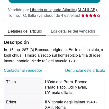
Vendido por
Libreria antiquaria Atlantis (ALAI-ILAB)
,
Calificación
Torino, TO, Italia
(vendedor de 4 estrellas)
del
vendedor:
Detalles del artículo
Los detalles del vendedor
4
de
Descripción
5
estrellas
In -16, pp. 287 (3) Brossura originale. Es. in ottimo stato, a
fogli chiusi. Timbro a secco sul frontespizio Brilla di rose il
lavoro trionfale.
N° de ref. del artículo 1731
Contactar al vendedor
Denunciar este artículo
Título
L'Orto e la Prora. Poema
Paradisiaco, Odi Navali,
L'Armata d'Italia.
Editor
Il Vittoriale degli Italiani 1940 -
XVIII, Roma