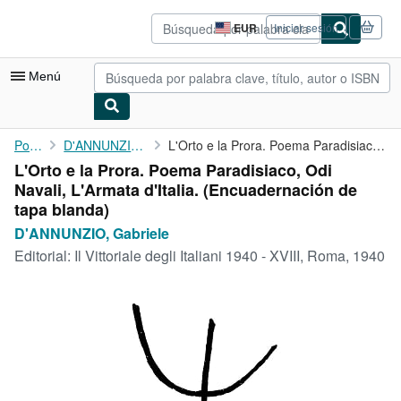
Pasar al contenido principal
IberLibro.com
EUR
Iniciar sesión
Preferencias
de
compra
Menú
del
sitio.
Mi cuenta
Portada
D'ANNUNZIO, Gabriele
L'Orto e la Prora. Poema Paradisiaco, Odi Navali, L'Armata ...
L'Orto e la Prora. Poema Paradisiaco, Odi
Consultar mis pedidos
Navali, L'Armata d'Italia. (Encuadernación de
Búsqueda avanzada
tapa blanda)
D'ANNUNZIO, Gabriele
Colecciones
Editorial:
Il Vittoriale degli Italiani 1940 - XVIII, Roma, 1940
Libros antiguos
Arte y coleccionismo
Vendedores
Comenzar a vender
Ayuda