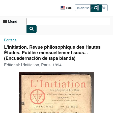
Pasar al contenido principal
IberLibro.com
EUR
Iniciar sesión
Preferencias
de
compra
Menú
del
sitio.
Mi cuenta
Portada
L'Initiation. Revue philosophique des Hautes
Consultar mis pedidos
Études. Publiée mensuellement sous...
Cerrar sesión
(Encuadernación de tapa blanda)
Editorial:
L'Initiation, Paris, 1894
Búsqueda avanzada
Colecciones
Libros antiguos
Arte y coleccionismo
Vendedores
Comenzar a vender