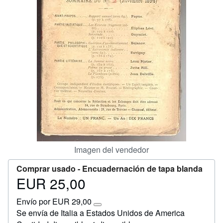
Ayuda
CERRAR
Imagen del vendedor
Comprar usado -
Encuadernación de tapa blanda
EUR 25,00
Precio
EUR
Envío por EUR 29,00
25,00
Más
Se envía de Italia a Estados Unidos de America
información
sobre