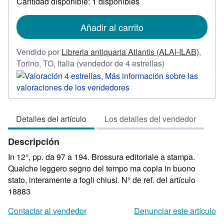
Cantidad disponible: 1 disponibles
las
tarifas
de
Añadir al carrito
envío
Vendido por
Libreria antiquaria Atlantis (ALAI-ILAB)
,
Calificación
Torino, TO, Italia
(vendedor de 4 estrellas)
del
vendedor:
4
de
Detalles del artículo
Los detalles del vendedor
5
estrellas
Descripción
In 12°, pp. da 97 a 194. Brossura editoriale a stampa.
Qualche leggero segno del tempo ma copia in buono
stato, interamente a fogli chiusi.
N° de ref. del artículo
18883
Contactar al vendedor
Denunciar este artículo