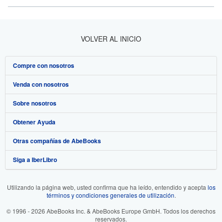
VOLVER AL INICIO
Compre con nosotros
Venda con nosotros
Búsqueda avanzada
Sobre nosotros
Colecciones
Comenzar a vender
Obtener Ayuda
Mi cuenta
Únase a nuestro programa de afiliados
Sobre IberLibro
Otras compañías de AbeBooks
Mis pedidos
Recomiende un vendedor
Medios
Preguntas frecuentes y guías
Siga a IberLibro
Ver carrito
Empleo
Atención al Cliente
AbeBooks.com
Política de Privacidad
AbeBooks.co.uk
Utilizando la página web, usted confirma que ha leído, entendido y acepta
los
términos y condiciones generales de utilización
.
Preferencias de cookies
AbeBooks.de
© 1996 - 2026 AbeBooks Inc. & AbeBooks Europe GmbH. Todos los derechos
Aviso de cookies
AbeBooks.fr
reservados.