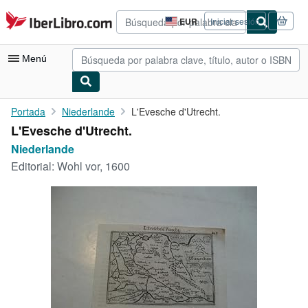
Pasar al contenido principal
IberLibro.com
EUR
Iniciar sesión
Preferencias
de
compra
Menú
del
sitio.
Mi cuenta
Portada
Niederlande
L'Evesche d'Utrecht.
L'Evesche d'Utrecht.
Consultar mis pedidos
Niederlande
Búsqueda avanzada
Editorial:
Wohl vor, 1600
Colecciones
Libros antiguos
Arte y coleccionismo
Vendedores
Comenzar a vender
Ayuda