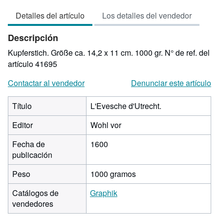
vendedor:
Detalles del artículo
Los detalles del vendedor
3
de
Descripción
5
estrellas
Kupferstich. Größe ca. 14,2 x 11 cm. 1000 gr.
N° de ref. del
artículo 41695
Contactar al vendedor
Denunciar este artículo
Título
L'Evesche d'Utrecht.
Editor
Wohl vor
Fecha de
1600
publicación
Peso
1000 gramos
Catálogos de
Graphik
vendedores