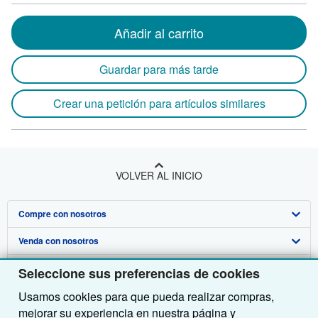
Añadir al carrito
Guardar para más tarde
Crear una petición para artículos similares
VOLVER AL INICIO
Compre con nosotros
Venda con nosotros
Búsqueda avanzada
Sobre nosotros
Colecciones
Comenzar a vender
Seleccione sus preferencias de cookies
Usamos cookies para que pueda realizar compras,
Obtener Ayuda
Mi cuenta
Únase a nuestro programa de afiliados
Sobre IberLibro
mejorar su experiencia en nuestra página y