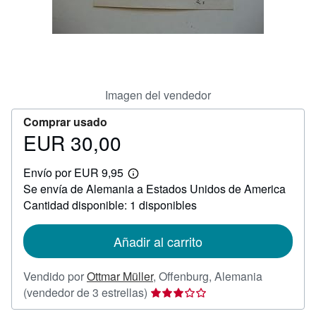
CERRAR
Imagen del vendedor
Comprar usado
EUR 30,00
Precio
EUR
Envío por EUR 9,95
30,00
Más
Se envía de Alemania a Estados Unidos de America
información
sobre
Cantidad disponible: 1 disponibles
las
tarifas
de
Añadir al carrito
envío
Vendido por
Ottmar Müller
,
Offenburg, Alemania
Calificación
(vendedor de 3 estrellas)
del