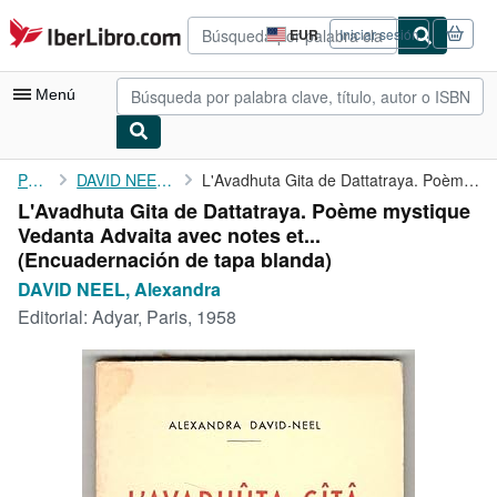
Pasar al contenido principal
IberLibro.com
EUR
Iniciar sesión
Preferencias
de
compra
Menú
del
sitio.
Mi cuenta
Portada
DAVID NEEL, Alexandra
L'Avadhuta Gita de Dattatraya. Poème mystique Vedanta Advaita ...
L'Avadhuta Gita de Dattatraya. Poème mystique
Consultar mis pedidos
Vedanta Advaita avec notes et...
Búsqueda avanzada
(Encuadernación de tapa blanda)
DAVID NEEL, Alexandra
Colecciones
Editorial:
Adyar, Paris, 1958
Libros antiguos
Arte y coleccionismo
Vendedores
Comenzar a vender
Ayuda