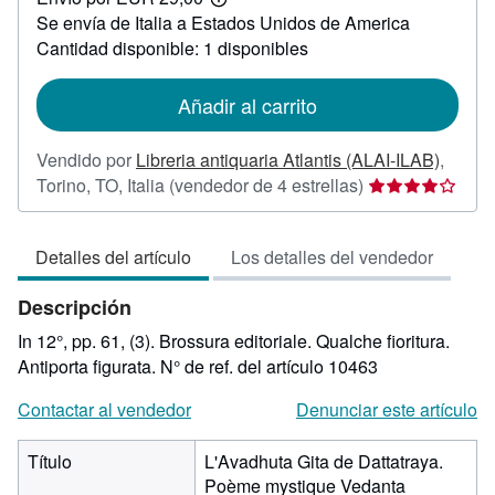
18,00
Más
Se envía de Italia a Estados Unidos de America
información
sobre
Cantidad disponible: 1 disponibles
las
tarifas
de
Añadir al carrito
envío
Vendido por
Libreria antiquaria Atlantis (ALAI-ILAB)
,
Calificación
Torino, TO, Italia
(vendedor de 4 estrellas)
del
vendedor:
Detalles del artículo
Los detalles del vendedor
4
de
Descripción
5
estrellas
In 12°, pp. 61, (3). Brossura editoriale. Qualche fioritura.
Antiporta figurata.
N° de ref. del artículo 10463
Contactar al vendedor
Denunciar este artículo
Título
L'Avadhuta Gita de Dattatraya.
Poème mystique Vedanta