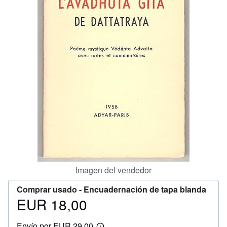
CERRAR
Imagen del vendedor
Comprar usado -
Encuadernación de tapa blanda
EUR 18,00
Precio
EUR
Envío por EUR 29,00