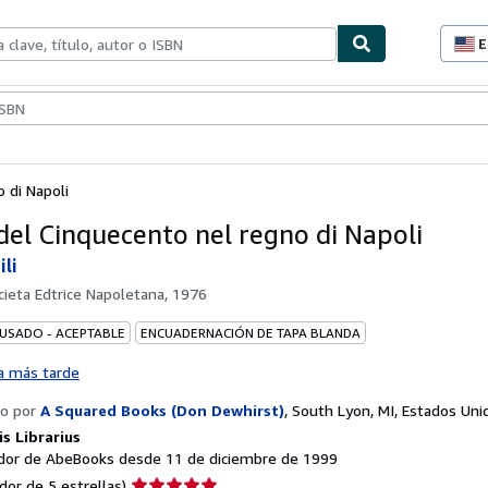
E
P
d
c
ionismo
Vendedores
Comenzar a vender
d
s
 di Napoli
 del Cinquecento nel regno di Napoli
ili
cieta Edtrice Napoletana, 1976
 USADO - ACEPTABLE
ENCUADERNACIÓN DE TAPA BLANDA
a más tarde
o por
A Squared Books (Don Dewhirst)
,
South Lyon, MI, Estados Uni
s Librarius
or de AbeBooks desde 11 de diciembre de 1999
Calificación
dor de 5 estrellas)