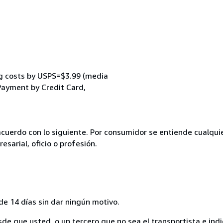
ng costs by USPS=$3.99 (media
 Payment by Credit Card,
acuerdo con lo siguiente. Por consumidor se entiende cualqui
esarial, oficio o profesión.
de 14 días sin dar ningún motivo.
sde que usted, o un tercero que no sea el transportista e ind