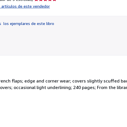
del
s artículos de este vendedor
vendedor:
5
de
os
los ejemplares de este libro
5
estrellas
 French flaps; edge and corner wear; covers slightly scuffed ba
covers; occasional light underlining; 240 pages; From the libr