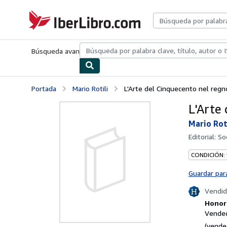
Pasar al contenido principal
IberLibro.com
Búsqueda avanzada
Colecciones
Libros antiguos
Arte y colecc
Portada
Mario Rotili
L'Arte del Cinquecento nel regno
L'Arte
Mario Rot
Editorial:
So
CONDICIÓN:
Guardar par
Vendid
Honori
Vended
(vende