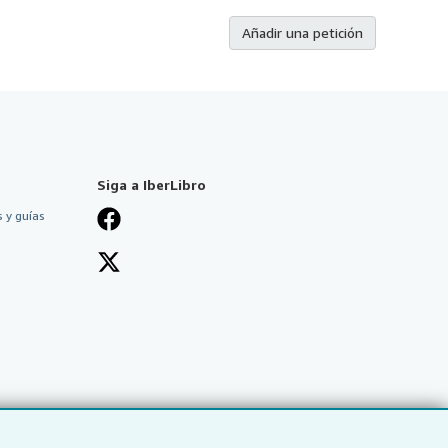
Añadir una petición
Siga a IberLibro
 y guías