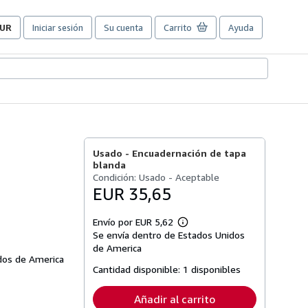
UR
Iniciar sesión
Su cuenta
Carrito
Ayuda
referencias
e
ompra
el
itio.
Usado -
Encuadernación de tapa
blanda
Condición: Usado - Aceptable
EUR 35,65
Envío por EUR 5,62
Más
Se envía dentro de Estados Unidos
información
sobre
de America
las
dos de America
tarifas
Cantidad disponible:
1 disponibles
de
envío
Añadir al carrito