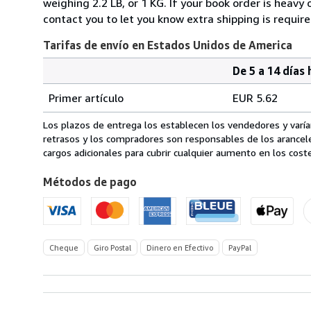
weighing 2.2 LB, or 1 KG. If your book order is heavy
contact you to let you know extra shipping is require
Tarifas de envío en Estados Unidos de America
De 5 a 14 días 
Cantidad
Tarifas
del
Primer artículo
EUR 5.62
pedido
de
envío
Los plazos de entrega los establecen los vendedores y varían
en
retrasos y los compradores son responsables de los arancel
Estados
cargos adicionales para cubrir cualquier aumento en los coste
Unidos
Métodos de pago
de
America
Cheque
Giro Postal
Dinero en Efectivo
PayPal