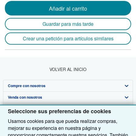
Añadir al carrito
Guardar para más tarde
Crear una petición para artículos similares
VOLVER AL INICIO
Compre con nosotros
Venda con nosotros
Búsqueda avanzada
Sobre nosotros
Colecciones
Comenzar a vender
Seleccione sus preferencias de cookies
Usamos cookies para que pueda realizar compras,
Obtener Ayuda
Mi cuenta
Únase a nuestro programa de afiliados
Sobre IberLibro
mejorar su experiencia en nuestra página y
Otras compañías de AbeBooks
Mis pedidos
Recomiende un vendedor
Medios
Preguntas frecuentes y guías
proporcionar correctamente nuestros servicios. También