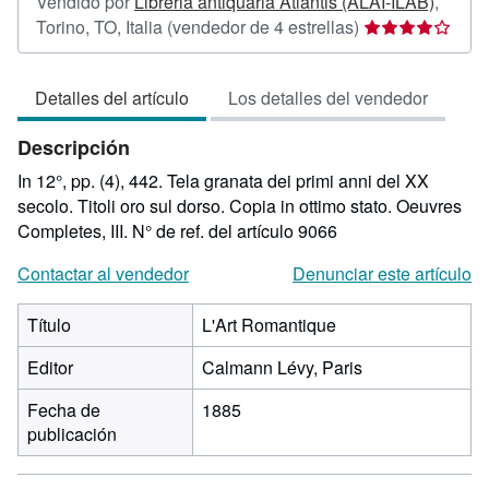
Vendido por
Libreria antiquaria Atlantis (ALAI-ILAB)
,
Calificación
Torino, TO, Italia
(vendedor de 4 estrellas)
del
vendedor:
Detalles del artículo
Los detalles del vendedor
4
de
Descripción
5
estrellas
In 12°, pp. (4), 442. Tela granata dei primi anni del XX
secolo. Titoli oro sul dorso. Copia in ottimo stato. Oeuvres
Completes, III.
N° de ref. del artículo 9066
Contactar al vendedor
Denunciar este artículo
Título
L'Art Romantique
Editor
Calmann Lévy, Paris
Fecha de
1885
publicación