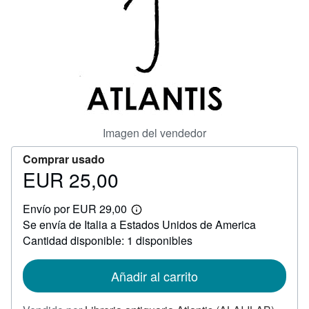
CERRAR
Imagen del vendedor
Comprar usado
EUR 25,00
Precio
EUR
Envío por EUR 29,00
25,00
Más
Se envía de Italia a Estados Unidos de America
información
sobre
Cantidad disponible: 1 disponibles
las
tarifas
de
Añadir al carrito
envío