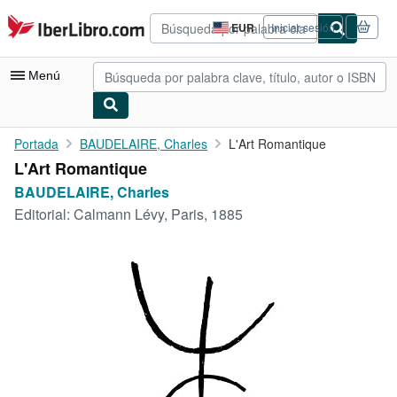
Pasar al contenido principal
IberLibro.com
EUR
Iniciar sesión
Preferencias
de
compra
Menú
del
sitio.
Mi cuenta
Portada
BAUDELAIRE, Charles
L'Art Romantique
L'Art Romantique
Consultar mis pedidos
BAUDELAIRE, Charles
Búsqueda avanzada
Editorial:
Calmann Lévy, Paris, 1885
Colecciones
Libros antiguos
Arte y coleccionismo
Vendedores
Comenzar a vender
Ayuda