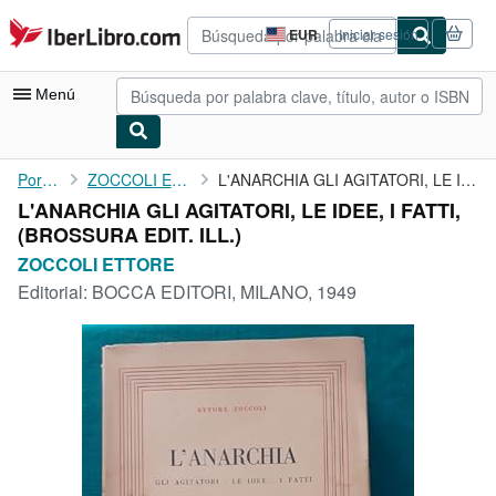
Pasar al contenido principal
IberLibro.com
EUR
Iniciar sesión
Preferencias
de
compra
Menú
del
sitio.
Mi cuenta
Portada
ZOCCOLI ETTORE
L'ANARCHIA GLI AGITATORI, LE IDEE, I FATTI,
L'ANARCHIA GLI AGITATORI, LE IDEE, I FATTI,
Consultar mis pedidos
(BROSSURA EDIT. ILL.)
Búsqueda avanzada
ZOCCOLI ETTORE
Editorial:
BOCCA EDITORI, MILANO, 1949
Colecciones
Libros antiguos
Arte y coleccionismo
Vendedores
Comenzar a vender
Ayuda