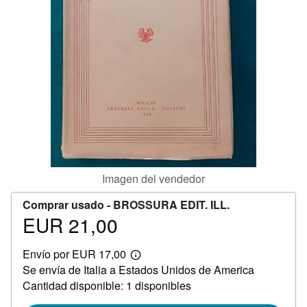
CERRAR
Imagen del vendedor
Comprar usado -
BROSSURA EDIT. ILL.
EUR 21,00
Precio
EUR
Envío por EUR 17,00
21,00
Más
Se envía de Italia a Estados Unidos de America
información
sobre
Cantidad disponible: 1 disponibles
las
tarifas