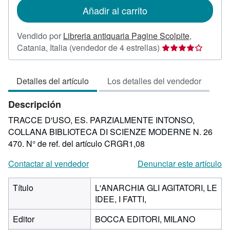
de
Añadir al carrito
envío
Vendido por
Libreria antiquaria Pagine Scolpite
,
Calificación
Catania, Italia
(vendedor de 4 estrellas)
del
vendedor:
Detalles del artículo
Los detalles del vendedor
4
de
Descripción
5
estrellas
TRACCE D'USO, ES. PARZIALMENTE INTONSO,
COLLANA BIBLIOTECA DI SCIENZE MODERNE N. 26
470.
N° de ref. del artículo CRGR1,08
Contactar al vendedor
Denunciar este artículo
Título
L'ANARCHIA GLI AGITATORI, LE
IDEE, I FATTI,
Editor
BOCCA EDITORI, MILANO