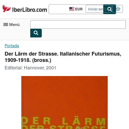
Pasar al contenido principal
IberLibro.com
EUR
Iniciar sesión
Preferencias
de
compra
Menú
del
sitio.
Mi cuenta
Portada
Der Lärm der Strasse. Italianischer Futurismus,
Consultar mis pedidos
1909-1918. (bross.)
Búsqueda avanzada
Editorial:
Hannover, 2001
Colecciones
Libros antiguos
Arte y coleccionismo
Vendedores
Comenzar a vender
Ayuda