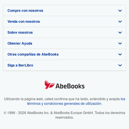
Compre con nosotros
Venda con nosotros
Búsqueda avanzada
Sobre nosotros
Colecciones
Comenzar a vender
Obtener Ayuda
Mi cuenta
Únase a nuestro programa de afiliados
Sobre IberLibro
Otras compañías de AbeBooks
Mis pedidos
Recomiende un vendedor
Medios
Preguntas frecuentes y guías
Siga a IberLibro
Ver carrito
Empleo
Atención al Cliente
AbeBooks.com
Política de Privacidad
AbeBooks.co.uk
Preferencias de cookies
AbeBooks.de
Aviso de cookies
AbeBooks.fr
Utilizando la página web, usted confirma que ha leído, entendido y acepta
los
términos y condiciones generales de utilización
.
Accesibilidad
AbeBooks.it
© 1996 - 2026 AbeBooks Inc. & AbeBooks Europe GmbH. Todos los derechos
reservados.
AbeBooks Aus/NZ