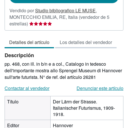
Vendido por
Studio bibliografico LE MUSE
,
MONTECCHIO EMILIA, RE, Italia
(vendedor de 5
Calificación
estrellas)
del
vendedor:
Detalles del artículo
Los detalles del vendedor
5
de
Descripción
5
estrellas
pp. 468, con ill. in b/n e a col., Catalogo in tedesco
dell'importante mostra allo Sprengel Museum di Hannover
sull'arte futurista.
N° de ref. del artículo 26281
Contactar al vendedor
Denunciar este artículo
Título
Der Lärm der Strasse.
Italianischer Futurismus, 1909-
1918.
Editor
Hannover