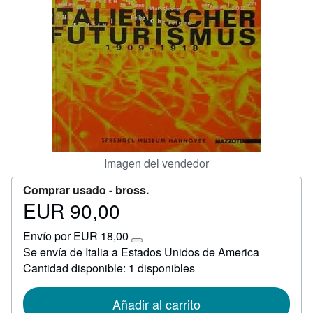
CERRAR
Imagen del vendedor
Comprar usado -
bross.
EUR 90,00
Precio
EUR
Envío por EUR 18,00
90,00
Más
Se envía de Italia a Estados Unidos de America
información
Cantidad disponible: 1 disponibles
sobre
las
tarifas
de
Añadir al carrito
envío