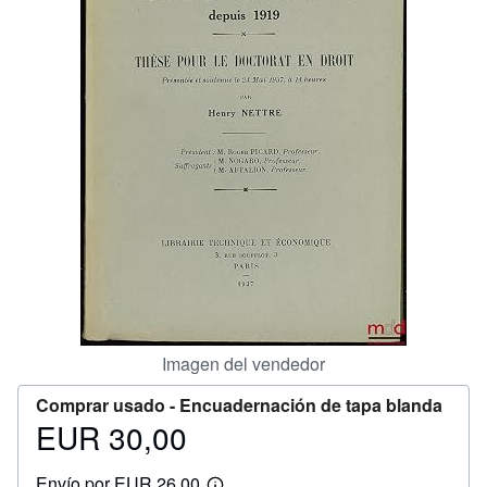
CERRAR
Imagen del vendedor
Comprar usado -
Encuadernación de tapa blanda
EUR 30,00
Precio
EUR
Envío por EUR 26,00
30,00