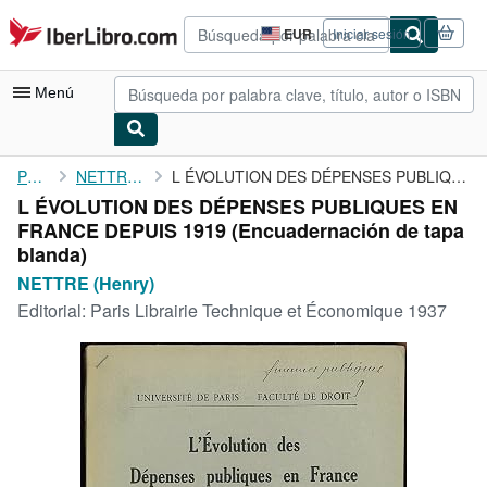
Pasar al contenido principal
IberLibro.com
EUR
Iniciar sesión
Preferencias
de
compra
Menú
del
sitio.
Mi cuenta
Portada
NETTRE (Henry)
L ÉVOLUTION DES DÉPENSES PUBLIQUES EN FRANCE DEPUIS 1919
L ÉVOLUTION DES DÉPENSES PUBLIQUES EN
Consultar mis pedidos
FRANCE DEPUIS 1919 (Encuadernación de tapa
Búsqueda avanzada
blanda)
NETTRE (Henry)
Colecciones
Editorial:
Paris Librairie Technique et Économique 1937
Libros antiguos
Arte y coleccionismo
Vendedores
Comenzar a vender
Ayuda