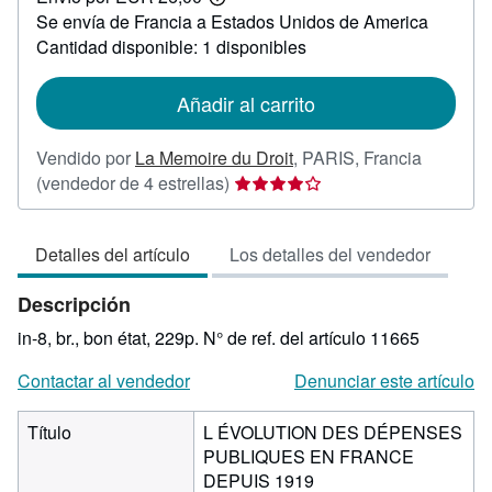
Más
Se envía de Francia a Estados Unidos de America
información
sobre
Cantidad disponible: 1 disponibles
las
tarifas
de
Añadir al carrito
envío
Vendido por
La Memoire du Droit
,
PARIS, Francia
Calificación
(vendedor de 4 estrellas)
del
vendedor:
Detalles del artículo
Los detalles del vendedor
4
de
Descripción
5
estrellas
in-8, br., bon état, 229p.
N° de ref. del artículo 11665
Contactar al vendedor
Denunciar este artículo
Título
L ÉVOLUTION DES DÉPENSES
PUBLIQUES EN FRANCE
DEPUIS 1919