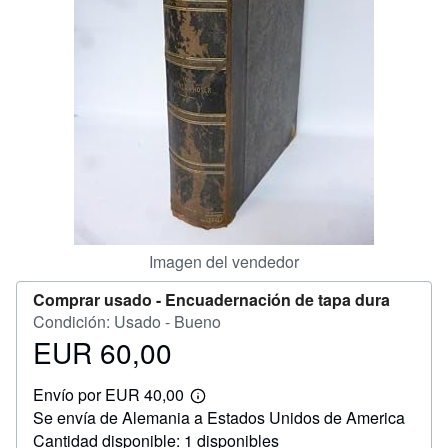
CERRAR
Imagen del vendedor
Comprar usado -
Encuadernación de tapa dura
Condición: Usado - Bueno
EUR 60,00
Precio
EUR
Envío por EUR 40,00
60,00
Más
Se envía de Alemania a Estados Unidos de America
información
sobre
Cantidad disponible: 1 disponibles
las