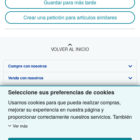
Guardar para más tarde
Crear una petición para artículos similares
VOLVER AL INICIO
Compre con nosotros
Venda con nosotros
Búsqueda avanzada
Sobre nosotros
Colecciones
Comenzar a vender
Seleccione sus preferencias de cookies
Usamos cookies para que pueda realizar compras,
Obtener Ayuda
Mi cuenta
Únase a nuestro programa de afiliados
Sobre IberLibro
mejorar su experiencia en nuestra página y
Otras compañías de AbeBooks
Mis pedidos
Recomiende un vendedor
Medios
Preguntas frecuentes y guías
proporcionar correctamente nuestros servicios. También
utilizamos cookies para comprender el modo en que los
Siga a IberLibro
Ver carrito
Empleo
Atención al Cliente
AbeBooks.com
Ver más
clientes utilizan nuestros servicios (por ejemplo,
midiendo las visitas al sitio) y así poder realizar
Política de Privacidad
AbeBooks.co.uk