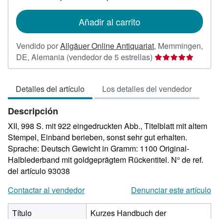
tarifas
de
Añadir al carrito
envío
Vendido por
Allgäuer Online Antiquariat
,
Memmingen,
Calificación
DE, Alemania
(vendedor de 5 estrellas)
del
vendedor:
Detalles del artículo
Los detalles del vendedor
5
de
Descripción
5
estrellas
XII, 998 S. mit 922 eingedruckten Abb., Titelblatt mit altem
Stempel, Einband berieben, sonst sehr gut erhalten.
Sprache: Deutsch Gewicht in Gramm: 1100 Original-
Halblederband mit goldgeprägtem Rückentitel.
N° de ref.
del artículo 93038
Contactar al vendedor
Denunciar este artículo
Título
Kurzes Handbuch der