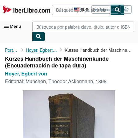
Pasar al contenido principal
IberLibro.com
EUR
Iniciar sesión
Preferencias
de
compra
Menú
del
sitio.
Mi cuenta
Portada
Hoyer, Egbert von
Kurzes Handbuch der Maschinenkunde
Kurzes Handbuch der Maschinenkunde
Consultar mis pedidos
(Encuadernación de tapa dura)
Búsqueda avanzada
Hoyer, Egbert von
Editorial:
München, Theodor Ackermann, 1898
Colecciones
Libros antiguos
Arte y coleccionismo
Vendedores
Comenzar a vender
Ayuda