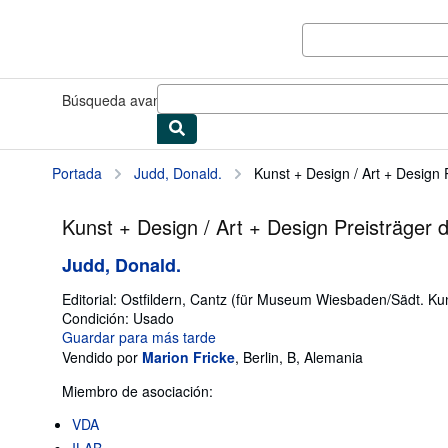
Pasar al contenido principal
IberLibro.com
Búsqueda avanzada
Colecciones
Libros antiguos
Arte y colec
Portada
Judd, Donald.
Kunst + Design / Art + Design P
Kunst + Design / Art + Design Preisträger 
Judd, Donald.
Editorial:
Ostfildern, Cantz (für Museum Wiesbaden/Sädt. Ku
Condición: Usado
Guardar para más tarde
Vendido por
Marion Fricke
,
Berlin, B, Alemania
Miembro de asociación:
VDA
ILAB