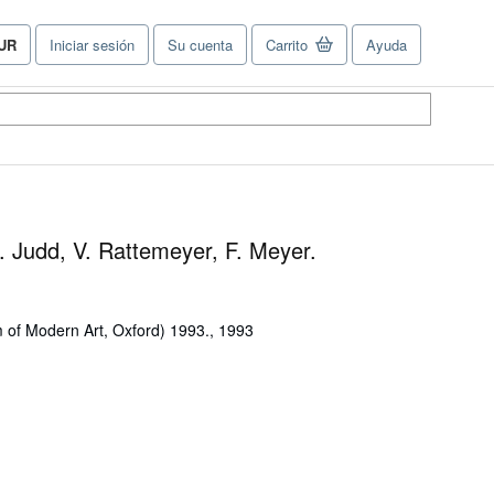
UR
Iniciar sesión
Su cuenta
Carrito
Ayuda
referencias
e
ompra
el
tio.
. Judd, V. Rattemeyer, F. Meyer.
of Modern Art, Oxford) 1993., 1993