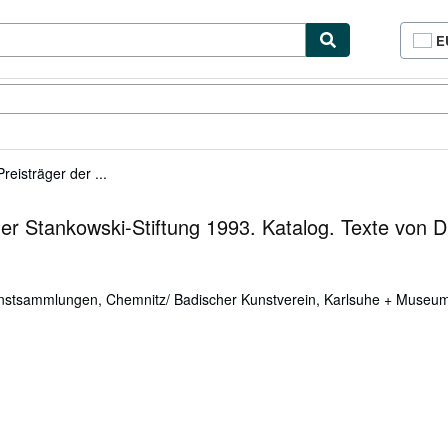
E
P
d
c
cionismo
Vendedores
Comenzar a vender
d
si
reisträger der ...
der Stankowski-Stiftung 1993. Katalog. Texte von D
nstsammlungen, Chemnitz/ Badischer Kunstverein, Karlsuhe + Museum 