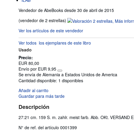
Vendedor de AbeBooks desde 30 de abril de 2015
Calificación
(vendedor de 2 estrellas)
del
Ver los artículos de este vendedor
vendedor:
2
Ver todos
los ejemplares de este libro
de
Usado
5
estrellas
Precio:
EUR 80,00
Envío por EUR 9,95
Más
Se envía de Alemania a Estados Unidos de America
información
Cantidad disponible:
1 disponibles
sobre
las
Añadir al carrito
tarifas
de
Guardar para más tarde
envío
Descripción
27:21 cm. 159 S. m. zahlr. meist farb. Abb. OKt. V
N° de ref. del artículo 0001399