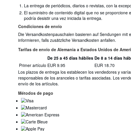
La entrega de periódicos, diarios o revistas, con la excep
El suministro de contenido digital que no se proporcione
podría desistir una vez iniciada la entrega.
Condiciones de envío
Die Versandkostenpauschalen basieren auf Sendungen mit ein
informieren, falls zusätzliche Versandkosten anfallen.
Tarifas de envío de Alemania a Estados Unidos de Amer
De 25 a 45 días hábiles
De 8 a 14 días háb
Cantidad
Tarifas
Primer artículo
EUR 9.95
EUR 18.70
del
de
pedido
Los plazos de entrega los establecen los vendedores y varía
envío
responsables de los aranceles o tarifas asociadas. Los vend
de
envío de los artículos.
Alemania
a
Métodos de pago
Estados
Unidos
de
America