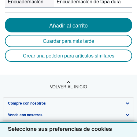
Encuadernación
Encuadernación de tapa dura
Añadir al carrito
Guardar para más tarde
Crear una petición para artículos similares
VOLVER AL INICIO
Compre con nosotros
Venda con nosotros
Búsqueda avanzada
Sobre nosotros
Colecciones
Comenzar a vender
Seleccione sus preferencias de cookies