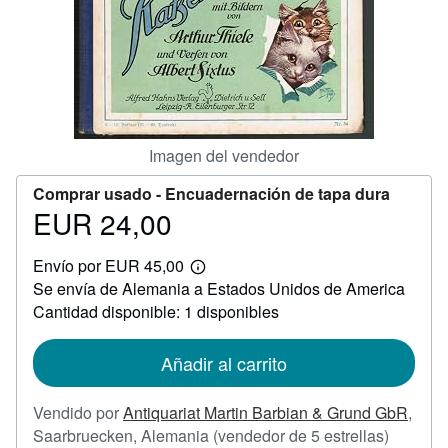
CERRAR
Imagen del vendedor
Comprar usado -
Encuadernación de tapa dura
EUR 24,00
Precio
EUR
Envío por EUR 45,00
24,00
Más
Se envía de Alemania a Estados Unidos de America
información
sobre
Cantidad disponible: 1 disponibles
las
tarifas
de
Añadir al carrito
envío
Vendido por
Antiquariat Martin Barbian & Grund GbR
,
Califica
Saarbruecken, Alemania
(vendedor de 5 estrellas)