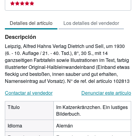
del
vendedo
5
Detalles del artículo
Los detalles del vendedor
de
5
Descripción
estrellas
Leipzig, Alfred Hahns Verlag Dietrich und Sell, um 1930
(6. - 10. Auflage / 21. - 40. Tsd.), 8°, 30 S., mit 14
ganzseitigen Farbtafeln sowie Illustrationen im Text, farbig
illustrierter Original-Halbleinwandeinband (Einband etwas
fleckig und bestoßen, innen sauber und gut erhalten,
Namenseintrag auf Vorsatz).
N° de ref. del artículo 102813
Contactar al vendedor
Denunciar este artículo
Título
Im Katzenkränzchen. Ein lustiges
Bilderbuch.
Idioma
Alemán