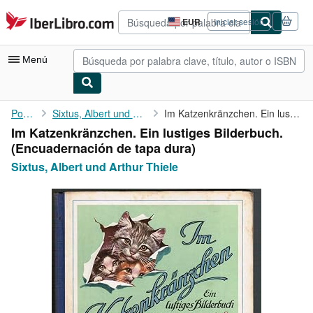
Pasar al contenido principal
IberLibro.com
EUR
Iniciar sesión
Preferencias
de
compra
Menú
del
sitio.
Mi cuenta
Portada
Sixtus, Albert und Arthur Thiele
Im Katzenkränzchen. Ein lustiges Bilderbuch.
Im Katzenkränzchen. Ein lustiges Bilderbuch.
Consultar mis pedidos
(Encuadernación de tapa dura)
Búsqueda avanzada
Sixtus, Albert und Arthur Thiele
Colecciones
Libros antiguos
Arte y coleccionismo
Vendedores
Comenzar a vender
Ayuda