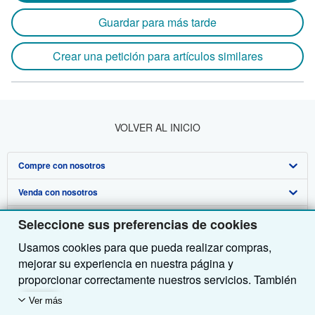
Guardar para más tarde
Crear una petición para artículos similares
VOLVER AL INICIO
Compre con nosotros
Venda con nosotros
Búsqueda avanzada
Sobre nosotros
Colecciones
Comenzar a vender
Seleccione sus preferencias de cookies
Usamos cookies para que pueda realizar compras,
Obtener Ayuda
Mi cuenta
Únase a nuestro programa de afiliados
Sobre IberLibro
mejorar su experiencia en nuestra página y
Otras compañías de AbeBooks
Mis pedidos
Recomiende un vendedor
Medios
Preguntas frecuentes y guías
proporcionar correctamente nuestros servicios. También
utilizamos cookies para comprender el modo en que los
Siga a IberLibro
Ver carrito
Empleo
Atención al Cliente
AbeBooks.com
Ver más
clientes utilizan nuestros servicios (por ejemplo,