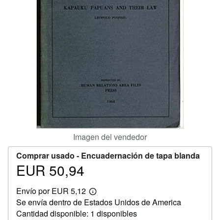
CERRAR
Imagen del vendedor
Comprar usado -
Encuadernación de tapa blanda
EUR 50,94
Precio
EUR
Envío por EUR 5,12
50,94
Más
Se envía dentro de Estados Unidos de America
información
sobre
Cantidad disponible: 1 disponibles
las