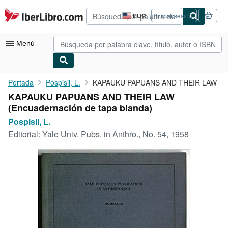
Pasar al contenido principal
IberLibro.com
EUR
Iniciar sesión
Preferencias
de
compra
Menú
del
sitio.
Mi cuenta
Portada
Pospisil, L.
KAPAUKU PAPUANS AND THEIR LAW
KAPAUKU PAPUANS AND THEIR LAW
Consultar mis pedidos
(Encuadernación de tapa blanda)
Búsqueda avanzada
Pospisil, L.
Editorial:
Yale Univ. Pubs. in Anthro., No. 54, 1958
Colecciones
Libros antiguos
Arte y coleccionismo
Vendedores
Comenzar a vender
Ayuda