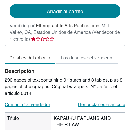
tarifas
de
Añadir al carrito
envío
Vendido por
Ethnographic Arts Publications
,
Mill
Valley, CA, Estados Unidos de America
(Vendedor de
Calificación
1 estrella)
del
vendedor:
Detalles del artículo
Los detalles del vendedor
1
de
Descripción
5
estrellas
296 pages of text containing 9 figures and 3 tables, plus 8
pages of photographs. Original wrappers.
N° de ref. del
artículo 6614
Contactar al vendedor
Denunciar este artículo
Título
KAPAUKU PAPUANS AND
THEIR LAW