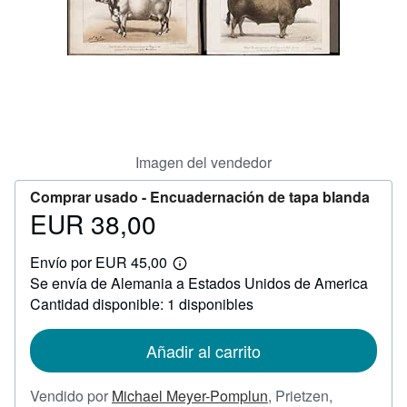
CERRAR
Imagen del vendedor
Comprar usado -
Encuadernación de tapa blanda
EUR 38,00
Precio
EUR
Envío por EUR 45,00
38,00
Más
Se envía de Alemania a Estados Unidos de America
información
sobre
Cantidad disponible: 1 disponibles
las
tarifas
de
Añadir al carrito
envío
Vendido por
Michael Meyer-Pomplun
,
Prietzen,