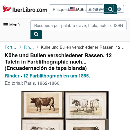
Pasar al contenido principal
IberLibro.com
EUR
Iniciar sesión
Preferencias
de
compra
Menú
del
sitio.
Mi cuenta
Portada
Rinder
Kühe und Bullen verschiedener Rassen. 12 Tafeln in ...
Kühe und Bullen verschiedener Rassen. 12
Consultar mis pedidos
Tafeln in Farblithographie nach...
Búsqueda avanzada
(Encuadernación de tapa blanda)
Rinder
-
12 Farblithographien um 1865.
Colecciones
Editorial:
Paris, 1862-1866.
Libros antiguos
Arte y coleccionismo
Vendedores
Comenzar a vender
Ayuda