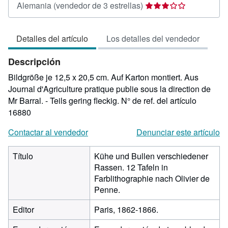
Calificación
Alemania
(vendedor de 3 estrellas)
del
vendedor:
Detalles del artículo
Los detalles del vendedor
3
de
Descripción
5
estrellas
Bildgröße je 12,5 x 20,5 cm. Auf Karton montiert. Aus
Journal d'Agriculture pratique publie sous la direction de
Mr Barral. - Teils gering fleckig.
N° de ref. del artículo
16880
Contactar al vendedor
Denunciar este artículo
Título
Kühe und Bullen verschiedener
Rassen. 12 Tafeln in
Farblithographie nach Olivier de
Penne.
Editor
Paris, 1862-1866.