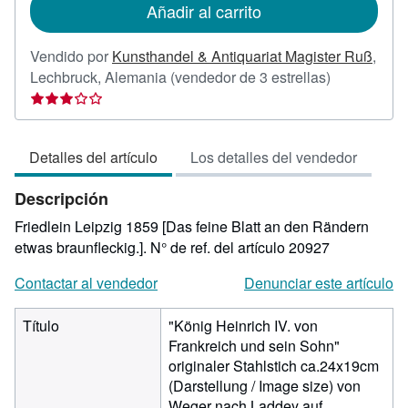
Añadir al carrito
envío
Vendido por
Kunsthandel & Antiquariat Magister Ruß
,
Calificación
Lechbruck, Alemania
(vendedor de 3 estrellas)
del
vendedor:
3
Detalles del artículo
Los detalles del vendedor
de
5
Descripción
estrellas
Friedlein Leipzig 1859 [Das feine Blatt an den Rändern
etwas braunfleckig.].
N° de ref. del artículo 20927
Contactar al vendedor
Denunciar este artículo
Título
"König Heinrich IV. von
Frankreich und sein Sohn"
originaler Stahlstich ca.24x19cm
(Darstellung / Image size) von
Weger nach Laddey auf