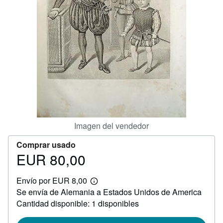
CERRAR
Imagen del vendedor
Comprar usado
EUR 80,00
Precio
EUR
Envío por EUR 8,00
80,00
Más
Se envía de Alemania a Estados Unidos de America
información
sobre
Cantidad disponible: 1 disponibles
las
tarifas
de