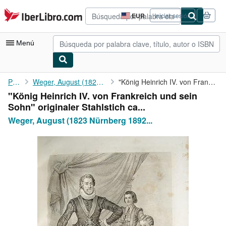
Pasar al contenido principal
IberLibro.com
EUR
Iniciar sesión
Preferencias
de
compra
Menú
del
sitio.
Mi cuenta
Portada
Weger, August (1823 Nürnberg 1892 Leipzig):
"König Heinrich IV. von Frankreich und sein Sohn" originaler ...
"König Heinrich IV. von Frankreich und sein
Consultar mis pedidos
Sohn" originaler Stahlstich ca...
Búsqueda avanzada
Weger, August (1823 Nürnberg 1892...
Colecciones
Libros antiguos
Arte y coleccionismo
Vendedores
Comenzar a vender
Ayuda