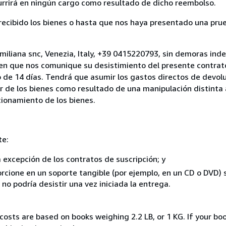
currirá en ningún cargo como resultado de dicho reembolso.
cibido los bienes o hasta que nos haya presentado una prue
miliana snc, Venezia, Italy, +39 0415220793, sin demoras inde
 en que nos comunique su desistimiento del presente contrato
 de 14 días. Tendrá que asumir los gastos directos de devolu
r de los bienes como resultado de una manipulación distinta 
ncionamiento de los bienes.
te:
a excepción de los contratos de suscripción; y
rcione en un soporte tangible (por ejemplo, en un CD o DVD) si
o podría desistir una vez iniciada la entrega.
costs are based on books weighing 2.2 LB, or 1 KG. If your boo