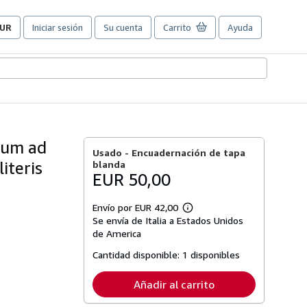
UR
Iniciar sesión
Su cuenta
Carrito
Ayuda
referencias
e
ompra
el
itio.
rum ad
Usado -
Encuadernación de tapa
iteris
blanda
EUR 50,00
Envío por EUR 42,00
Más
Se envía de Italia a Estados Unidos
información
sobre
de America
las
tarifas
Cantidad disponible:
1 disponibles
de
envío
Añadir al carrito