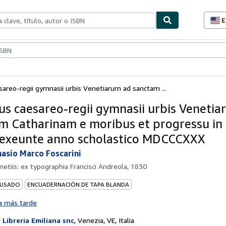
E
P
d
c
ionismo
Vendedores
Comenzar a vender
d
s
areo-regii gymnasii urbis Venetiarum ad sanctam ...
us caesareo-regii gymnasii urbis Venetia
m Catharinam e moribus et progressu in l
 exeunte anno scholastico MDCCCXXX
nasio Marco Foscarini
netiis: ex typographia Francisci Andreola, 1830
 USADO
ENCUADERNACIÓN DE TAPA BLANDA
a más tarde
r
Libreria Emiliana snc
,
Venezia, VE, Italia