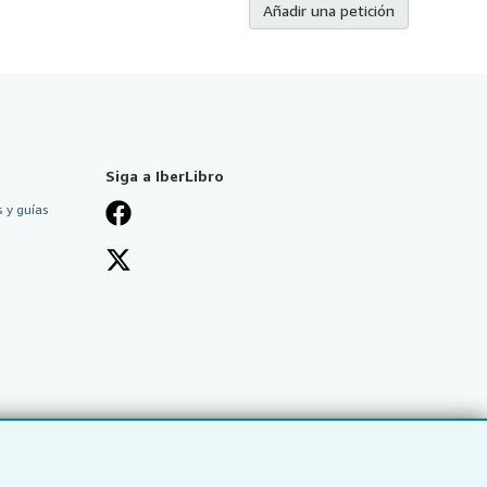
Añadir una petición
Siga a IberLibro
 y guías