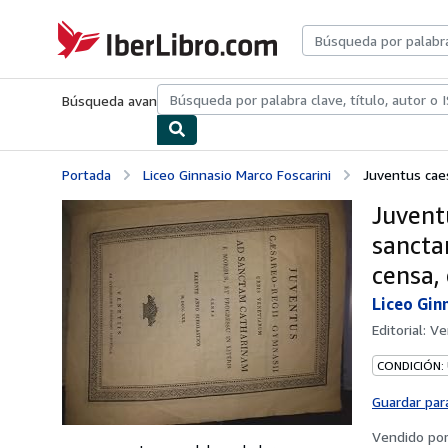
Pasar al contenido principal
IberLibro.com
Búsqueda avanzada
Colecciones
Libros antiguos
Arte y colecc
Portada
Liceo Ginnasio Marco Foscarini
Juventus caes
Juvent
sancta
censa,
Liceo Gin
Editorial:
Ve
CONDICIÓN:
Guardar par
Vendido po