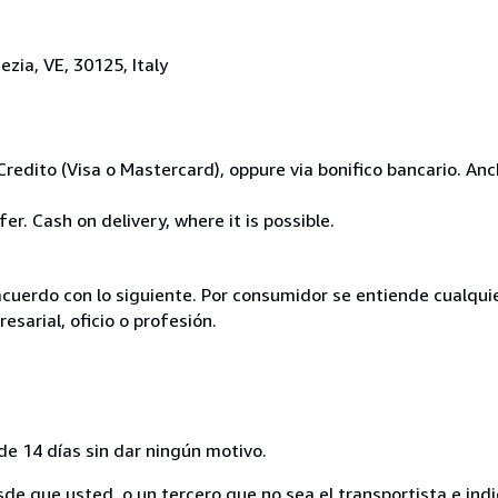
zia, VE, 30125, Italy
Credito (Visa o Mastercard), oppure via bonifico bancario. A
r. Cash on delivery, where it is possible.
acuerdo con lo siguiente. Por consumidor se entiende cualqui
esarial, oficio o profesión.
de 14 días sin dar ningún motivo.
sde que usted, o un tercero que no sea el transportista e ind