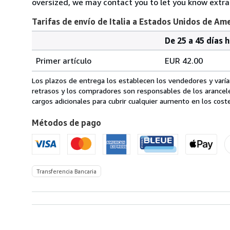
oversized, we may contact you to let you know extra 
Tarifas de envío de Italia a Estados Unidos de Am
De 25 a 45 días 
Cantidad
Tarifas
del
Primer artículo
EUR 42.00
pedido
de
envío
Los plazos de entrega los establecen los vendedores y varían
de
retrasos y los compradores son responsables de los arancel
Italia
cargos adicionales para cubrir cualquier aumento en los coste
a
Métodos de pago
Estados
Unidos
de
America
Transferencia Bancaria