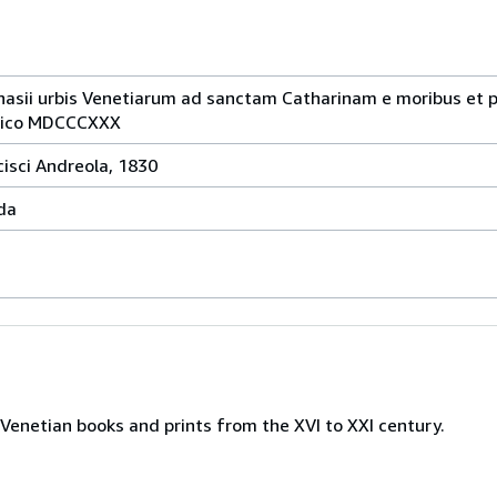
asii urbis Venetiarum ad sanctam Catharinam e moribus et pr
stico MDCCCXXX
cisci Andreola, 1830
da
Venetian books and prints from the XVI to XXI century.