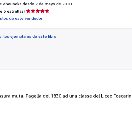
e AbeBooks desde 7 de mayo de 2010
Calificación
e 5 estrellas)
del
ículos de este vendedor
vendedor:
5
de
os
los ejemplares de este libro
5
estrellas
rossura muta. Pagella del 1830 ad una classe del Liceo Foscari