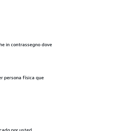
nche in contrassegno dove
er persona física que
icado por usted,