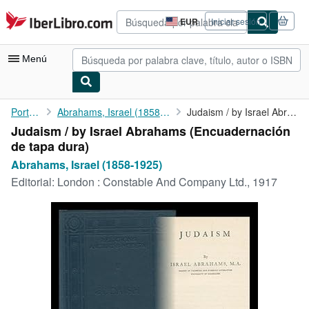
Pasar al contenido principal
IberLibro.com
EUR
Iniciar sesión
Preferencias
de
compra
Menú
del
sitio.
Mi cuenta
Portada
Abrahams, Israel (1858-1925)
Judaism / by Israel Abrahams
Judaism / by Israel Abrahams (Encuadernación
Consultar mis pedidos
de tapa dura)
Búsqueda avanzada
Abrahams, Israel (1858-1925)
Editorial:
London : Constable And Company Ltd., 1917
Colecciones
Libros antiguos
Arte y coleccionismo
Vendedores
Comenzar a vender
Ayuda