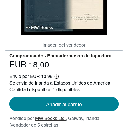
CERRAR
Imagen del vendedor
Comprar usado -
Encuadernación de tapa dura
EUR 18,00
Precio
EUR
Envío por EUR 13,95
18,00
Más
Se envía de Irlanda a Estados Unidos de America
información
sobre
Cantidad disponible: 1 disponibles
las
tarifas
de
Añadir al carrito
envío
Vendido por
MW Books Ltd.
,
Galway, Irlanda
Calificación
(vendedor de 5 estrellas)