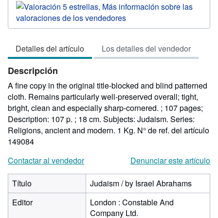
del
vendedor:
5
de
Detalles del artículo
Los detalles del vendedor
5
estrellas
Descripción
A fine copy in the original title-blocked and blind patterned
cloth. Remains particularly well-preserved overall; tight,
bright, clean and especially sharp-cornered. ; 107 pages;
Description: 107 p. ; 18 cm. Subjects: Judaism. Series:
Religions, ancient and modern. 1 Kg.
N° de ref. del artículo
149084
Contactar al vendedor
Denunciar este artículo
Título
Judaism / by Israel Abrahams
Editor
London : Constable And
Company Ltd.