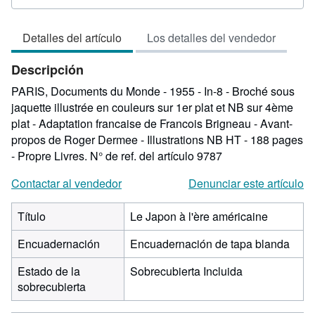
vendedor:
2
Detalles del artículo
Los detalles del vendedor
de
5
Descripción
estrellas
PARIS, Documents du Monde - 1955 - In-8 - Broché sous
jaquette illustrée en couleurs sur 1er plat et NB sur 4ème
plat - Adaptation francaise de Francois Brigneau - Avant-
propos de Roger Dermee - Illustrations NB HT - 188 pages
- Propre Livres.
N° de ref. del artículo 9787
Contactar al vendedor
Denunciar este artículo
Título
Le Japon à l'ère américaine
Encuadernación
Encuadernación de tapa blanda
Estado de la
Sobrecubierta Incluida
sobrecubierta