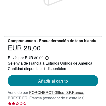
CERRAR
Comprar usado -
Encuadernación de tapa blanda
EUR 28,00
Precio
EUR
Envío por EUR 30,00
28,00
Más
Se envía de Francia a Estados Unidos de America
información
sobre
Cantidad disponible: 1 disponibles
las
tarifas
de
Añadir al carrito
envío
Vendido por
PORCHEROT Gilles -SP.Rance
,
Calificación
BREST, FR, Francia
(vendedor de 2 estrellas)
del