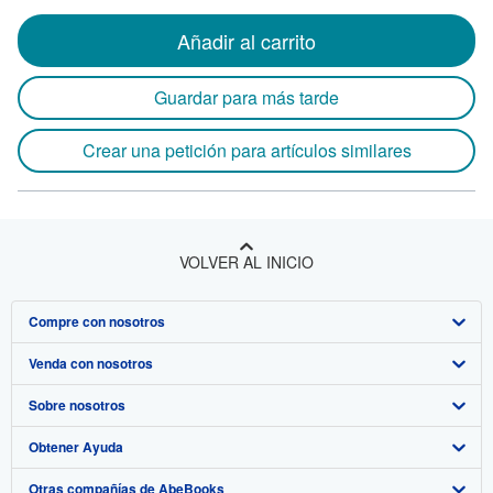
Añadir al carrito
Guardar para más tarde
Crear una petición para artículos similares
VOLVER AL INICIO
Compre con nosotros
Venda con nosotros
Búsqueda avanzada
Sobre nosotros
Colecciones
Comenzar a vender
Obtener Ayuda
Mi cuenta
Únase a nuestro programa de afiliados
Sobre IberLibro
Otras compañías de AbeBooks
Mis pedidos
Recomiende un vendedor
Medios
Preguntas frecuentes y guías