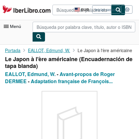
Pasar al contenido principal
IberLibro.com
EUR
Iniciar sesión
Preferencias
de
compra
Menú
del
sitio.
Mi cuenta
Portada
EALLOT, Edmund, W.
Le Japon à l'ère américaine
Le Japon à l'ère américaine (Encuadernación de
Consultar mis pedidos
tapa blanda)
Búsqueda avanzada
EALLOT, Edmund, W.
-
Avant-propos de Roger
DERMEE
-
Adaptation française de François...
Colecciones
Libros antiguos
Arte y coleccionismo
Vendedores
Comenzar a vender
Ayuda