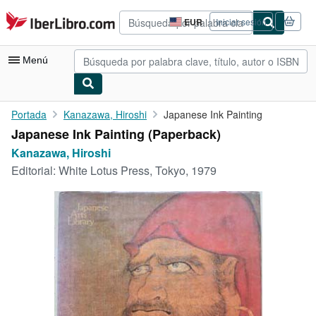
Pasar al contenido principal
IberLibro.com
EUR
Iniciar sesión
Preferencias
de
compra
Menú
del
sitio.
Mi cuenta
Portada
Kanazawa, Hiroshi
Japanese Ink Painting
Japanese Ink Painting (Paperback)
Consultar mis pedidos
Kanazawa, Hiroshi
Búsqueda avanzada
Editorial:
White Lotus Press, Tokyo, 1979
Colecciones
Libros antiguos
Arte y coleccionismo
Vendedores
Comenzar a vender
Ayuda