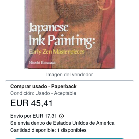
CERRAR
Imagen del vendedor
Comprar usado -
Paperback
Condición: Usado - Aceptable
EUR 45,41
Precio
EUR
Envío por EUR 17,31
45,41
Más
Se envía dentro de Estados Unidos de America
información
sobre
Cantidad disponible: 1 disponibles
las
tarifas