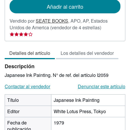
de
Añadir al carrito
envío
Vendido por
SEATE BOOKS
,
APO, AP, Estados
Calificación
Unidos de America
(vendedor de 4 estrellas)
del
vendedor:
4
Detalles del artículo
Los detalles del vendedor
de
5
Descripción
estrellas
Japanese Ink Painting.
N° de ref. del artículo I2059
Contactar al vendedor
Denunciar este artículo
Título
Japanese Ink Painting
Editor
White Lotus Press, Tokyo
Fecha de
1979
publicación