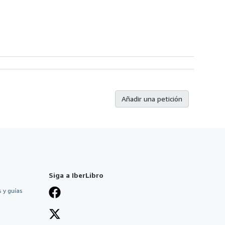
Añadir una petición
Siga a IberLibro
 y guías