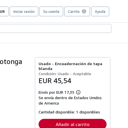
UR
Iniciar sesión
Su cuenta
Carrito
Ayuda
referencias
e
ompra
el
itio.
rotonga
Usado -
Encuadernación de tapa
blanda
Condición: Usado - Aceptable
EUR 45,54
Envío por EUR 17,35
Más
Se envía dentro de Estados Unidos
información
sobre
de America
las
tarifas
Cantidad disponible:
1 disponibles
de
envío
Añadir al carrito