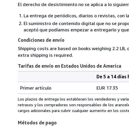
El derecho de desistimiento no se aplica a lo siguien
La entrega de periódicos, diarios o revistas, con l
El suministro de contenido digital que no se propo
aceptó que podíamos empezar a entregarlo y que n
Condiciones de envío
Shipping costs are based on books weighing 2.2 LB, o
extra shipping is required.
Tarifas de envío en Estados Unidos de America
De 5 a 14 días 
Cantidad
Tarifas
del
Primer artículo
EUR 17.35
pedido
de
envío
Los plazos de entrega los establecen los vendedores y varían
en
retrasos y los compradores son responsables de los arancel
Estados
cargos adicionales para cubrir cualquier aumento en los coste
Unidos
Métodos de pago
de