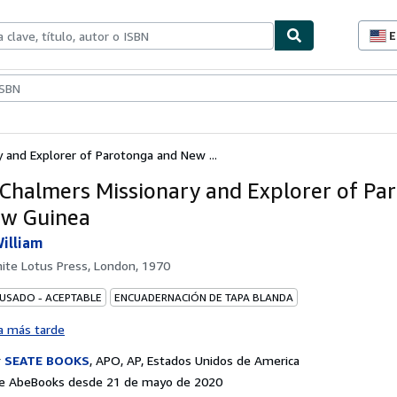
E
P
d
c
ionismo
Vendedores
Comenzar a vender
d
s
 and Explorer of Parotonga and New ...
Chalmers Missionary and Explorer of Pa
ew Guinea
illiam
ite Lotus Press, London, 1970
 USADO - ACEPTABLE
ENCUADERNACIÓN DE TAPA BLANDA
a más tarde
r
SEATE BOOKS
,
APO, AP, Estados Unidos de America
e AbeBooks desde 21 de mayo de 2020