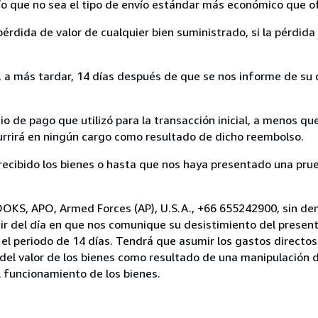
nvío que no sea el tipo de envío estándar más económico que 
rdida de valor de cualquier bien suministrado, si la pérdida 
a más tardar, 14 días después de que se nos informe de su d
 de pago que utilizó para la transacción inicial, a menos q
currirá en ningún cargo como resultado de dicho reembolso.
cibido los bienes o hasta que nos haya presentado una prue
OOKS, APO, Armed Forces (AP), U.S.A., +66 655242900, sin de
ir del día en que nos comunique su desistimiento del present
el periodo de 14 días. Tendrá que asumir los gastos directos
del valor de los bienes como resultado de una manipulación d
el funcionamiento de los bienes.