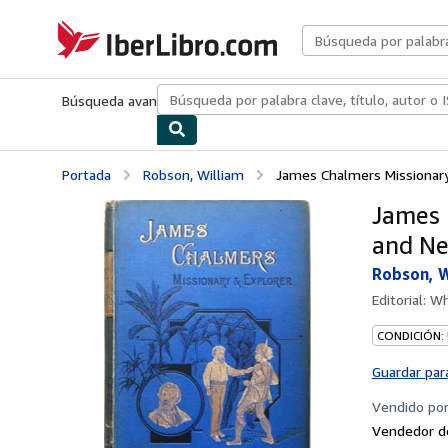
Pasar al contenido principal
IberLibro.com
Búsqueda avanzada
Colecciones
Libros antiguos
Arte y colecc
Portada
Robson, William
James Chalmers Missionary
James 
and N
Robson, W
Editorial:
Wh
CONDICIÓN:
Guardar par
Vendido po
Vendedor d