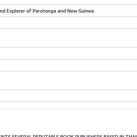
nd Explorer of Parotonga and New Guinea
TS SEVERAL REPUTABLE BOOK PUBLISHERS BASED IN THAI