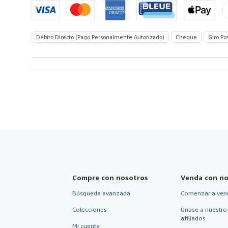
America
Débito Directo (Pago Personalmente Autorizado)
Cheque
Giro Po
Compre con nosotros
Venda con no
Búsqueda avanzada
Comenzar a ven
Colecciones
Únase a nuestro
afiliados
Mi cuenta