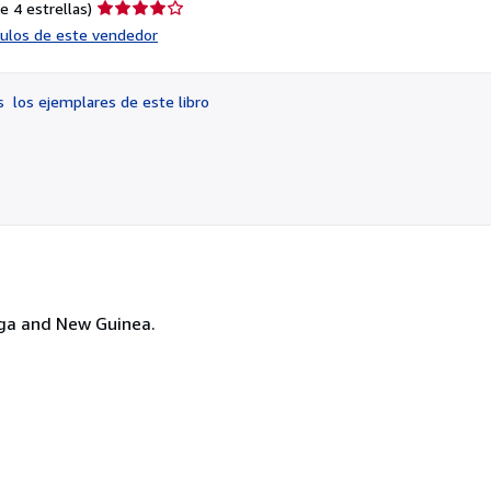
Calificación
e 4 estrellas)
del
ículos de este vendedor
vendedor:
4
de
os
los ejemplares de este libro
5
estrellas
nga and New Guinea.