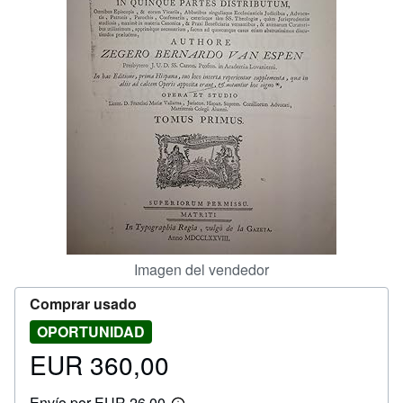
CERRAR
Imagen del vendedor
Comprar usado
OPORTUNIDAD
EUR 360,00
Precio
EUR
Envío por EUR 26,00