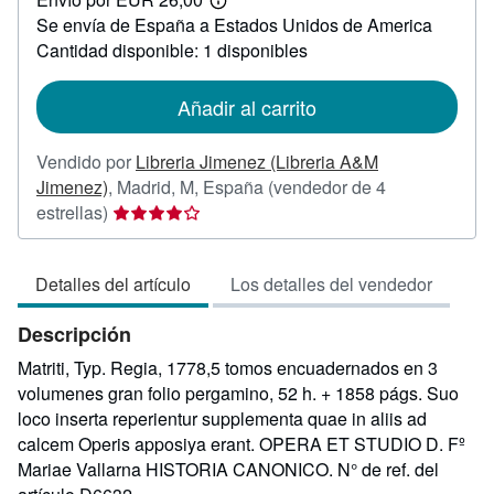
360,00
Más
Se envía de España a Estados Unidos de America
información
sobre
Cantidad disponible: 1 disponibles
las
tarifas
de
Añadir al carrito
envío
Vendido por
Libreria Jimenez (Libreria A&M
Jimenez)
,
Madrid, M, España
(vendedor de 4
Calificación
estrellas)
del
vendedor:
Detalles del artículo
Los detalles del vendedor
4
de
Descripción
5
estrellas
Matriti, Typ. Regia, 1778,5 tomos encuadernados en 3
volumenes gran folio pergamino, 52 h. + 1858 págs. Suo
loco inserta reperientur supplementa quae in aliis ad
calcem Operis apposiya erant. OPERA ET STUDIO D. Fº
Mariae Vallarna HISTORIA CANONICO.
N° de ref. del