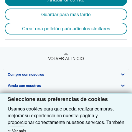
Guardar para más tarde
Crear una petición para artículos similares
VOLVER AL INICIO
Compre con nosotros
Venda con nosotros
Búsqueda avanzada
Sobre nosotros
Colecciones
Comenzar a vender
Seleccione sus preferencias de cookies
Usamos cookies para que pueda realizar compras,
Obtener Ayuda
Mi cuenta
Únase a nuestro programa de afiliados
Sobre IberLibro
mejorar su experiencia en nuestra página y
Otras compañías de AbeBooks
Mis pedidos
Recomiende un vendedor
Medios
Preguntas frecuentes y guías
proporcionar correctamente nuestros servicios. También
utilizamos cookies para comprender el modo en que los
Siga a IberLibro
Ver carrito
Empleo
Atención al Cliente
AbeBooks.com
Ver más