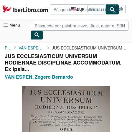
Pasar al contenido principal
IberLibro.com
EUR
Iniciar sesión
Preferencias
de
compra
Menú
del
sitio.
Mi cuenta
Portada
VAN ESPEN, Zegero Bernardo
JUS ECCLESIASTICUM UNIVERSUM HODIERNAE DISCIPLINAE ACCOMMODATUM....
JUS ECCLESIASTICUM UNIVERSUM
Consultar mis pedidos
HODIERNAE DISCIPLINAE ACCOMMODATUM.
Búsqueda avanzada
Ex ipsis...
VAN ESPEN, Zegero Bernardo
Colecciones
Libros antiguos
Arte y coleccionismo
Vendedores
Comenzar a vender
Ayuda