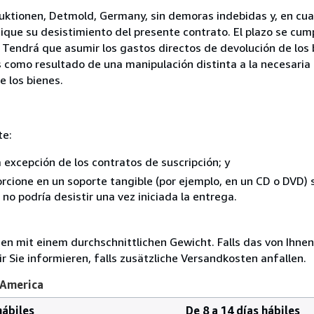
uktionen, Detmold, Germany, sin demoras indebidas y, en cual
que su desistimiento del presente contrato. El plazo se cump
 Tendrá que asumir los gastos directos de devolución de los 
s como resultado de una manipulación distinta a la necesaria 
e los bienes.
te:
a excepción de los contratos de suscripción; y
rcione en un soporte tangible (por ejemplo, en un CD o DVD) si
o podría desistir una vez iniciada la entrega.
 mit einem durchschnittlichen Gewicht. Falls das von Ihnen
r Sie informieren, falls zusätzliche Versandkosten anfallen.
 America
hábiles
De 8 a 14 días hábiles