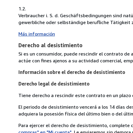
1.2.
Verbraucher i. S. d. Geschäftsbedingungen sind natü
gewerbliche oder selbständige berufliche Tätigkeit 
Más información
Derecho al desistimiento
Si es un consumidor, puede rescindir el contrato de 
actúe con fines ajenos a su actividad comercial, empr
Información sobre el derecho de desistimiento
Derecho legal de desistimiento
Tiene derecho a rescindir este contrato en un plazo 
El periodo de desistimiento vencerá a los 14 días de
adquiera la posesión física del último bien o del últi
Para ejercer el derecho de desistimiento, complete 
compras" en "Mi cuenta"
. Le enviaremos sin demora 