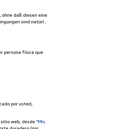
, ohne daß diesen eine
ngungen sind natürl...
er persona física que
icado por usted,
 sitio web, desde
"Mis
orte duradero (por