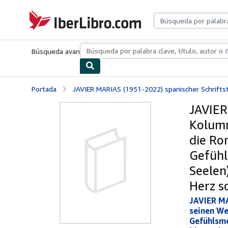
Pasar al contenido principal
IberLibro.com
Búsqueda avanzada
Colecciones
Libros antiguos
Arte y colecc
Portada
JAVIER MARIAS (1951-2022) spanischer Schriftste
JAVIER
Kolumn
die Ro
Gefühl
Seelen
Herz s
JAVIER MA
seinen We
Gefühlsme