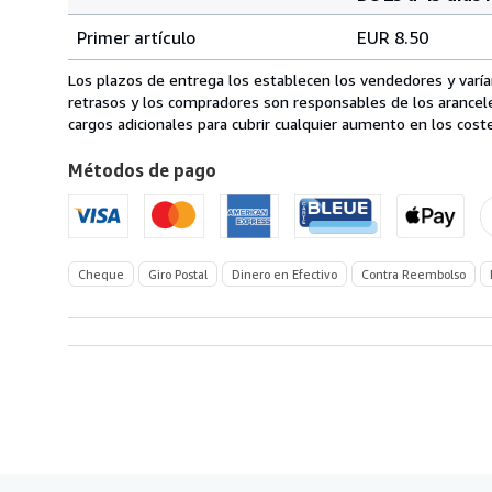
Cantidad
Tarifas
del
Primer artículo
EUR 8.50
pedido
de
envío
Los plazos de entrega los establecen los vendedores y varían
de
retrasos y los compradores son responsables de los arancel
Alemania
cargos adicionales para cubrir cualquier aumento en los coste
a
Métodos de pago
Estados
Unidos
de
America
Cheque
Giro Postal
Dinero en Efectivo
Contra Reembolso