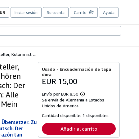
UR
Iniciar sesión
Su cuenta
Carrito
Ayuda
referencias
e
ompra
el
itio.
ller, Kolumnist ...
eller,
Usado -
Encuadernación de tapa
ehören
dura
EUR 15,00
sch: Der
: Alle
Envío por EUR 8,50
Más
Se envía de Alemania a Estados
información
 Mein
sobre
Unidos de America
las
tarifas
Cantidad disponible:
1 disponibles
de
 Übersetzer. Zu
envío
utsch: Der
Añadir al carrito
orazón tan