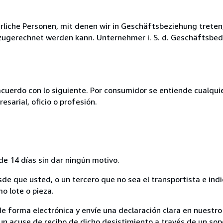
rliche Personen, mit denen wir in Geschäftsbeziehung treten
zugerechnet werden kann. Unternehmer i. S. d. Geschäftsbedi
acuerdo con lo siguiente. Por consumidor se entiende cualqui
esarial, oficio o profesión.
de 14 días sin dar ningún motivo.
sde que usted, o un tercero que no sea el transportista e ind
mo lote o pieza.
de forma electrónica y envíe una declaración clara en nuestro
un acuse de recibo de dicho desistimiento a través de un sop