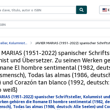
E
P
d
c
ionismo
Vendedores
Comenzar a vender
d
s
ller, Kolumnist...
JAVIER MARIAS (1951-2022) spanischer Schriftste
 MARIAS (1951-2022) spanischer Schriftst
ist und Übersetzer. Zu seinen Werken g
mane El hombre sentimental (1982, deut
smensch), Todas las almas (1986, deutsch
) und Corazón tan blanco (1992, deutsch:
o weiß)
RIAS (1951-2022) spanischer Schriftsteller, Kolumnist und
rken gehören die Romane El hombre sentimental (1982, de
nsch), Todas las almas (1986, deutsch: Alle Seelen) und C