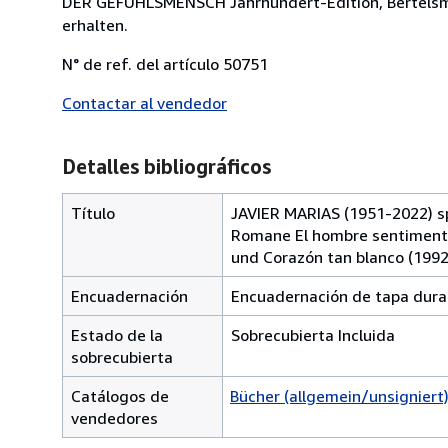
DER GEFÜHLSMENSCH Jahrhundert-Edition, Bertelsma
erhalten.
N° de ref. del artículo 50751
Contactar al vendedor
Detalles bibliográficos
Título
JAVIER MARIAS (1951-2022) sp
Romane El hombre sentimental
und Corazón tan blanco (1992
Encuadernación
Encuadernación de tapa dura
Estado de la
Sobrecubierta Incluida
sobrecubierta
Catálogos de
Bücher (allgemein/unsigniert
vendedores