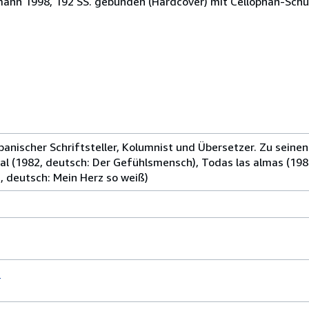
nn 1998, 192 SS. gebunden (Hardcover) mit Cellophan-Sch
anischer Schriftsteller, Kolumnist und Übersetzer. Zu seine
 (1982, deutsch: Der Gefühlsmensch), Todas las almas (1986
, deutsch: Mein Herz so weiß)
)