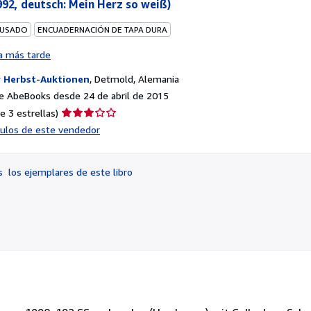
992, deutsch: Mein Herz so weiß)
 USADO
ENCUADERNACIÓN DE TAPA DURA
a más tarde
r
Herbst-Auktionen
,
Detmold, Alemania
e AbeBooks desde 24 de abril de 2015
Calificación
e 3 estrellas)
del
ículos de este vendedor
vendedor:
3
de
os
los ejemplares de este libro
5
estrellas