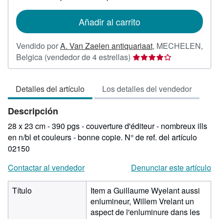
tarifas
de
Añadir al carrito
envío
Vendido por
A. Van Zaelen antiquariaat
,
MECHELEN,
Calificación
Belgica
(vendedor de 4 estrellas)
del
vendedor:
Detalles del artículo
Los detalles del vendedor
4
de
Descripción
5
estrellas
28 x 23 cm - 390 pgs - couverture d'éditeur - nombreux ills
en n/bl et couleurs - bonne copie.
N° de ref. del artículo
02150
Contactar al vendedor
Denunciar este artículo
Título
Item a Guillaume Wyelant aussi
enlumineur, Willem Vrelant un
aspect de l'enluminure dans les