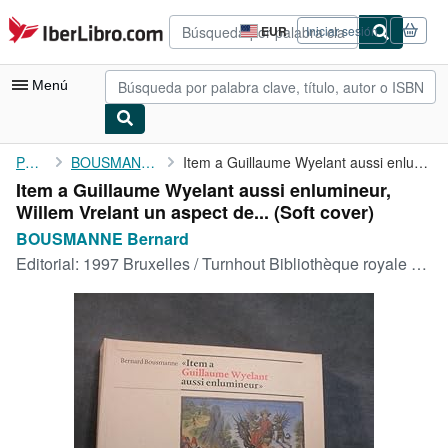
Pasar al contenido principal
IberLibro.com
EUR
Iniciar sesión
Preferencias
de
compra
Menú
del
sitio.
Mi cuenta
Portada
BOUSMANNE Bernard
Item a Guillaume Wyelant aussi enlumineur, Willem Vrelant un ...
Item a Guillaume Wyelant aussi enlumineur,
Consultar mis pedidos
Willem Vrelant un aspect de... (Soft cover)
Búsqueda avanzada
BOUSMANNE Bernard
Editorial:
1997 Bruxelles / Turnhout Bibliothèque royale de Belgique / Brepols
Colecciones
Libros antiguos
Arte y coleccionismo
Vendedores
Comenzar a vender
Ayuda