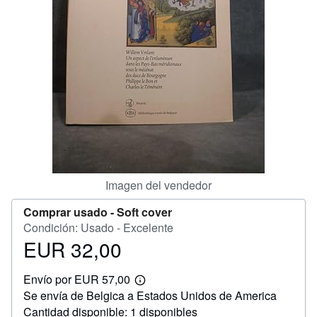
CERRAR
Imagen del vendedor
Comprar usado -
Soft cover
Condición: Usado - Excelente
EUR 32,00
Precio
EUR
Envío por EUR 57,00
32,00
Más
Se envía de Belgica a Estados Unidos de America
información
sobre
Cantidad disponible: 1 disponibles
las