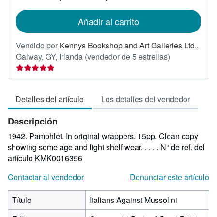
tarifas
de
Añadir al carrito
envío
Vendido por
Kennys Bookshop and Art Galleries Ltd.
,
Calificación
Galway, GY, Irlanda
(vendedor de 5 estrellas)
del
vendedor:
5
Detalles del artículo
Los detalles del vendedor
de
5
Descripción
estrellas
1942. Pamphlet. In original wrappers, 15pp. Clean copy
showing some age and light shelf wear. . . . .
N° de ref. del
artículo KMK0016356
Contactar al vendedor
Denunciar este artículo
Título
Italians Against Mussolini