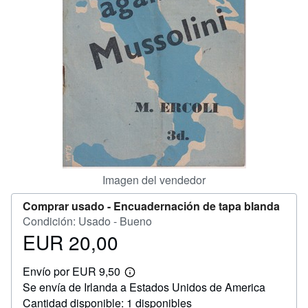
CERRAR
Imagen del vendedor
Comprar usado -
Encuadernación de tapa blanda
Condición: Usado - Bueno
EUR 20,00
Precio
EUR
Envío por EUR 9,50
20,00
Más
Se envía de Irlanda a Estados Unidos de America
información
sobre
Cantidad disponible: 1 disponibles
las