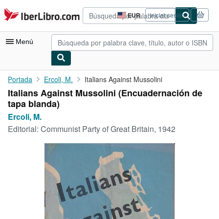
Pasar al contenido principal
IberLibro.com
EUR
Iniciar sesión
Preferencias
de
compra
Menú
del
sitio.
Mi cuenta
Portada
Ercoli, M.
Italians Against Mussolini
Italians Against Mussolini (Encuadernación de
Consultar mis pedidos
tapa blanda)
Búsqueda avanzada
Ercoli, M.
Editorial:
Communist Party of Great Britain, 1942
Colecciones
Libros antiguos
Arte y coleccionismo
Vendedores
Comenzar a vender
Ayuda