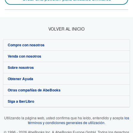
VOLVER AL INICIO
Compre con nosotros
Venda con nosotros
Búsqueda avanzada
Sobre nosotros
Colecciones
Comenzar a vender
Obtener Ayuda
Mi cuenta
Únase a nuestro programa de afiliados
Sobre IberLibro
Otras compañías de AbeBooks
Mis pedidos
Recomiende un vendedor
Medios
Preguntas frecuentes y guías
Siga a IberLibro
Ver carrito
Empleo
Atención al Cliente
AbeBooks.com
Política de Privacidad
AbeBooks.co.uk
Utilizando la página web, usted confirma que ha leído, entendido y acepta
los
términos y condiciones generales de utilización
.
Preferencias de cookies
AbeBooks.de
© 1996 - 2026 AbeBooks Inc. & AbeBooks Europe GmbH. Todos los derechos