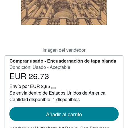
Ayuda
CERRAR
Imagen del vendedor
Comprar usado -
Encuadernación de tapa blanda
Condición: Usado - Aceptable
EUR 26,73
Precio
EUR
Envío por EUR 8,65
26,73
Más
Se envía dentro de Estados Unidos de America
información
Cantidad disponible: 1 disponibles
sobre
las
tarifas
de
Añadir al carrito
envío