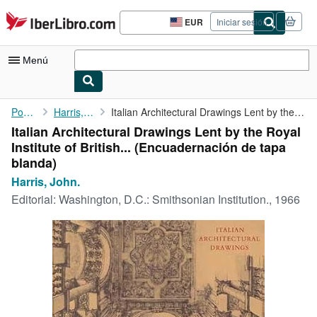
Pasar al contenido principal
IberLibro.com
EUR
Iniciar sesión
Preferencias
de
compra
Menú
del
sitio.
Mi cuenta
Portada
Harris, John.
Italian Architectural Drawings Lent by the Royal Institute of ...
Italian Architectural Drawings Lent by the Royal
Consultar mis pedidos
Institute of British... (Encuadernación de tapa
Cerrar sesión
blanda)
Harris, John.
Búsqueda avanzada
Editorial:
Washington, D.C.: Smithsonian Institution., 1966
Colecciones
Libros antiguos
Arte y coleccionismo
Vendedores
Comenzar a vender