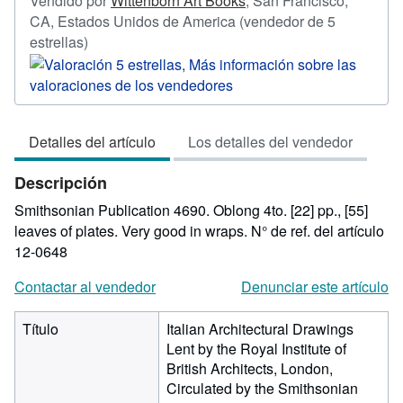
Vendido por
Wittenborn Art Books
,
San Francisco,
CA, Estados Unidos de America
(vendedor de 5
Calificación
estrellas)
del
vendedor:
5
de
Detalles del artículo
Los detalles del vendedor
5
estrellas
Descripción
Smithsonian Publication 4690. Oblong 4to. [22] pp., [55]
leaves of plates. Very good in wraps.
N° de ref. del artículo
12-0648
Contactar al vendedor
Denunciar este artículo
Título
Italian Architectural Drawings
Lent by the Royal Institute of
British Architects, London,
Circulated by the Smithsonian