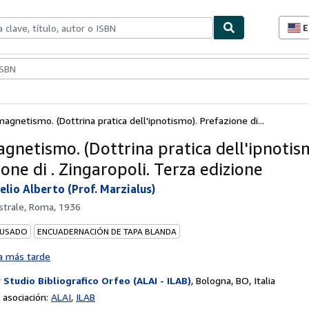
E
P
d
c
ionismo
Vendedores
Comenzar a vender
d
s
agnetismo. (Dottrina pratica dell'ipnotismo). Prefazione di...
gnetismo. (Dottrina pratica dell'ipnotis
one di . Zingaropoli. Terza edizione
elio Alberto (Prof. Marzialus)
astrale, Roma, 1936
 USADO
ENCUADERNACIÓN DE TAPA BLANDA
a más tarde
r
Studio Bibliografico Orfeo (ALAI - ILAB)
,
Bologna, BO, Italia
asociación:
ALAI
ILAB