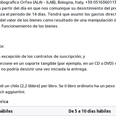
bliografico Orfeo (ALAI - ILAB), Bologna, Italy, +39 05163601
a partir del día en que nos comunique su desistimiento del pr
za el periodo de 14 días. Tendrá que asumir los gastos direc
del valor de los bienes como resultado de una manipulación d
el funcionamiento de los bienes.
te:
a excepción de los contratos de suscripción; y
rcione en un soporte tangible (por ejemplo, en un CD o DVD) si
o podría desistir una vez iniciada la entrega.
i un chilo (2,2 libbre) per libro. Se il libro ordinato ha un pe
i aggiuntivi.
erica
hábiles
De 5 a 10 días hábiles