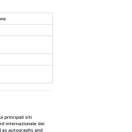
one
 principali siti
ed internazionale dei
ell as autographs and