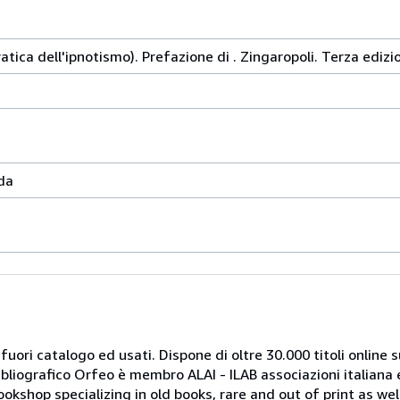
tica dell'ipnotismo). Prefazione di . Zingaropoli. Terza edizi
da
 fuori catalogo ed usati. Dispone di oltre 30.000 titoli online sui
ibliografico Orfeo è membro ALAI - ILAB associazioni italiana 
bookshop specializing in old books, rare and out of print as w