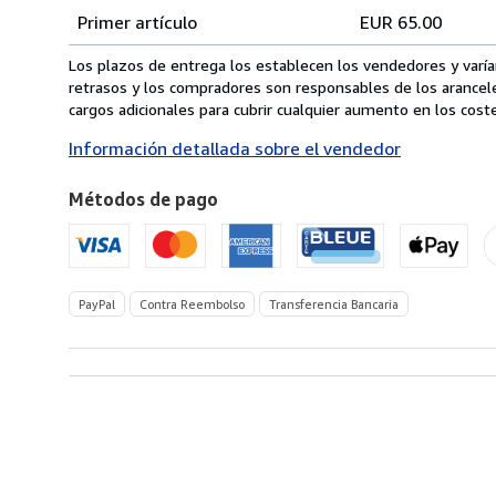
Tarifas
del
Primer artículo
EUR 65.00
pedido
de
envío
Los plazos de entrega los establecen los vendedores y varían
de
retrasos y los compradores son responsables de los arancel
Italia
cargos adicionales para cubrir cualquier aumento en los coste
a
Información detallada sobre el vendedor
Estados
Unidos
Métodos de pago
de
America
PayPal
Contra Reembolso
Transferencia Bancaria