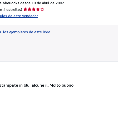
e AbeBooks desde 18 de abril de 2002
Calificación
e 4 estrellas)
del
ículos de este vendedor
vendedor:
4
de
os
los ejemplares de este libro
5
estrellas
 stampate in blu, alcune ill Molto buono.