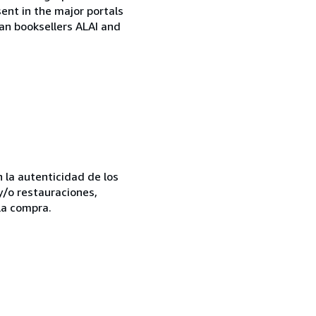
sent in the major portals
ian booksellers ALAI and
la autenticidad de los
y/o restauraciones,
la compra.