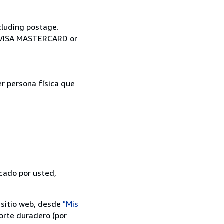
cluding postage.
ia VISA MASTERCARD or
er persona física que
icado por usted,
 sitio web, desde
"Mis
orte duradero (por