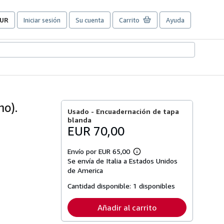
UR
Iniciar sesión
Su cuenta
Carrito
Ayuda
referencias
e
ompra
el
itio.
mo).
Usado -
Encuadernación de tapa
blanda
EUR 70,00
Envío por EUR 65,00
Más
Se envía de Italia a Estados Unidos
información
sobre
de America
las
tarifas
Cantidad disponible:
1 disponibles
de
envío
Añadir al carrito