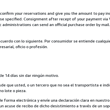
 confirm your reservations and give you the amount to pay in
wise specified. Consignment after recept of your payment v
c administrations can send an official purchase order by mail.
acuerdo con lo siguiente. Por consumidor se entiende cualqui
esarial, oficio o profesión.
de 14 días sin dar ningún motivo.
sde que usted, o un tercero que no sea el transportista e ind
mo lote o pieza.
de forma electrónica y envíe una declaración clara en nuestro
un acuse de recibo de dicho desistimiento a través de un sop