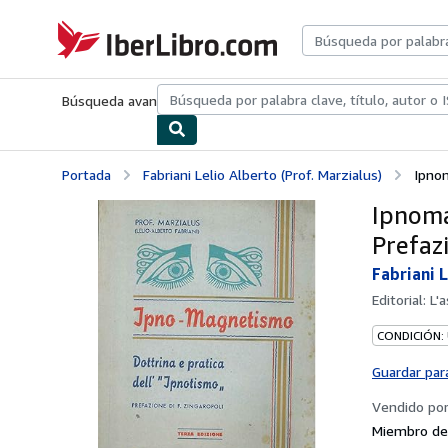
Pasar al contenido principal
IberLibro.com
Búsqueda avanzada
Colecciones
Libros antiguos
Arte y colecc
Portada
Fabriani Lelio Alberto (Prof. Marzialus)
Ipnom
Ipnoma
Prefazi
Fabriani L
Editorial:
L'
CONDICIÓN:
Guardar par
Vendido po
Miembro de 