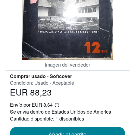
CERRAR
Imagen del vendedor
Comprar usado -
Softcover
Condición: Usado - Aceptable
EUR 88,23
Precio
EUR
Envío por EUR 8,64
88,23
Más
Se envía dentro de Estados Unidos de America
información
sobre
Cantidad disponible: 1 disponibles
las
tarifas
de
Añadir al carrito
envío