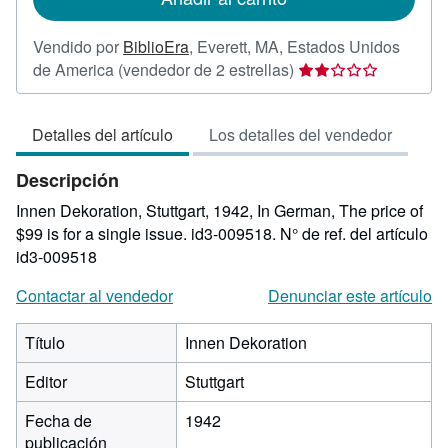
Vendido por
BiblioEra
,
Everett, MA, Estados Unidos
Calificación
de America
(vendedor de 2 estrellas)
del
vendedor:
Detalles del artículo
Los detalles del vendedor
2
de
Descripción
5
estrellas
Innen Dekoration, Stuttgart, 1942, In German, The price of
$99 is for a single issue. id3-009518.
N° de ref. del artículo
id3-009518
Contactar al vendedor
Denunciar este artículo
Título
Innen Dekoration
Editor
Stuttgart
Fecha de
1942
publicación