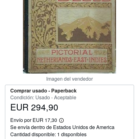
CERRAR
Imagen del vendedor
Comprar usado -
Paperback
Condición: Usado - Aceptable
EUR 294,90
Precio
EUR
Envío por EUR 17,30
294,90
Más
Se envía dentro de Estados Unidos de America
información
sobre
Cantidad disponible: 1 disponibles
las