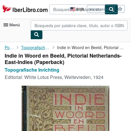
Pasar al contenido principal
IberLibro.com
EUR
Iniciar sesión
Preferencias
de
compra
Menú
del
sitio.
Mi cuenta
Portada
Topografische Inrichting
Indie in Woord en Beeld, Pictorial Netherlands-East-Indies
Indie in Woord en Beeld, Pictorial Netherlands-
Consultar mis pedidos
East-Indies (Paperback)
Búsqueda avanzada
Topografische Inrichting
Editorial:
White Lotus Press, Weltevreden, 1924
Colecciones
Libros antiguos
Arte y coleccionismo
Vendedores
Comenzar a vender
Ayuda