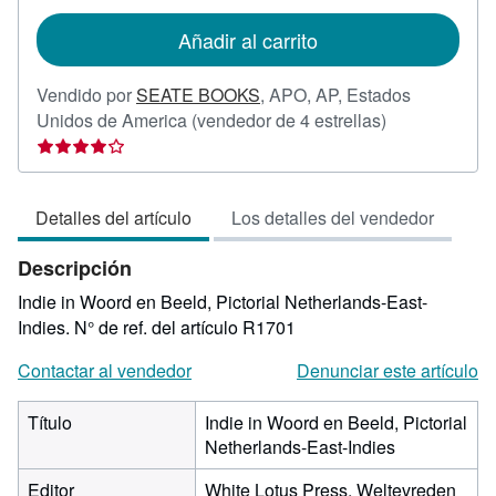
tarifas
de
Añadir al carrito
envío
Vendido por
SEATE BOOKS
,
APO, AP, Estados
Calificación
Unidos de America
(vendedor de 4 estrellas)
del
vendedor:
4
Detalles del artículo
Los detalles del vendedor
de
5
Descripción
estrellas
Indie in Woord en Beeld, Pictorial Netherlands-East-
Indies.
N° de ref. del artículo R1701
Contactar al vendedor
Denunciar este artículo
Título
Indie in Woord en Beeld, Pictorial
Netherlands-East-Indies
Editor
White Lotus Press, Weltevreden