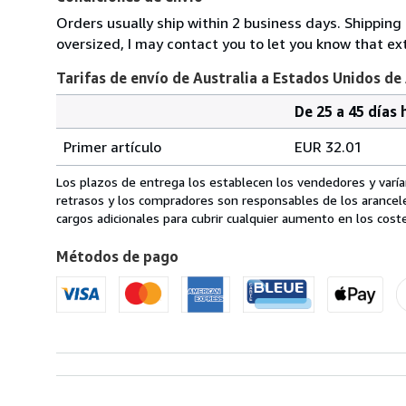
Orders usually ship within 2 business days. Shipping
oversized, I may contact you to let you know that ext
Tarifas de envío de Australia a Estados Unidos de
De 25 a 45 días 
Cantidad
Tarifas
del
Primer artículo
EUR 32.01
pedido
de
envío
Los plazos de entrega los establecen los vendedores y varían
de
retrasos y los compradores son responsables de los arancel
Australia
cargos adicionales para cubrir cualquier aumento en los coste
a
Métodos de pago
Estados
Unidos
de
America