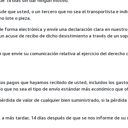
de 14 días sin dar ningún motivo.
sde que usted, o un tercero que no sea el transportista e ind
mo lote o pieza.
de forma electrónica y envíe una declaración clara en nuestro
un acuse de recibo de dicho desistimiento a través de un sop
n que envíe su comunicación relativa al ejercicio del derecho
los pagos que hayamos recibido de usted, incluidos los gasto
nvío que no sea el tipo de envío estándar más económico que 
rdida de valor de cualquier bien suministrado, si la pérdida 
a más tardar, 14 días después de que se nos informe de su d