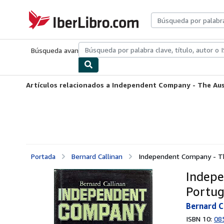
Pasar al contenido principal
IberLibro.com
Búsqueda avanzada
Colecciones
Libros antiguos
Arte y colecc
Artículos relacionados a Independent Company - The Aust
Portada
Bernard Callinan
Independent Company - The
Indepe
Portug
Bernard C
ISBN 10:
08