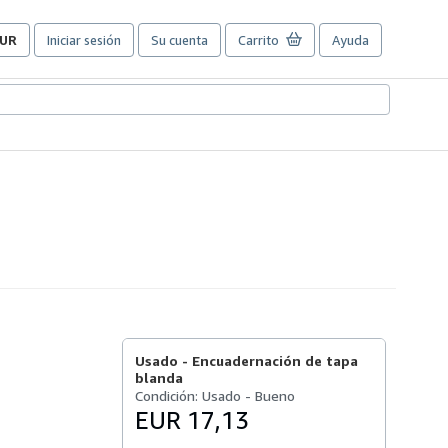
UR
Iniciar sesión
Su cuenta
Carrito
Ayuda
referencias
e
ompra
el
itio.
Usado -
Encuadernación de tapa
blanda
Condición: Usado - Bueno
EUR 17,13