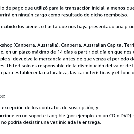
 de pago que utilizó para la transacción inicial, a menos q
currirá en ningún cargo como resultado de dicho reembolso.
cibido los bienes o hasta que nos haya presentado una prue
hop (Canberra, Australia), Canberra, Australian Capital Terri
so, en un plazo máximo de 14 días a partir del día en que no
mple si devuelve la mercancía antes de que venza el periodo d
es. Usted solo es responsable de la disminución del valor de
 para establecer la naturaleza, las características y el func
te:
a excepción de los contratos de suscripción; y
rcione en un soporte tangible (por ejemplo, en un CD o DVD) si
o podría desistir una vez iniciada la entrega.