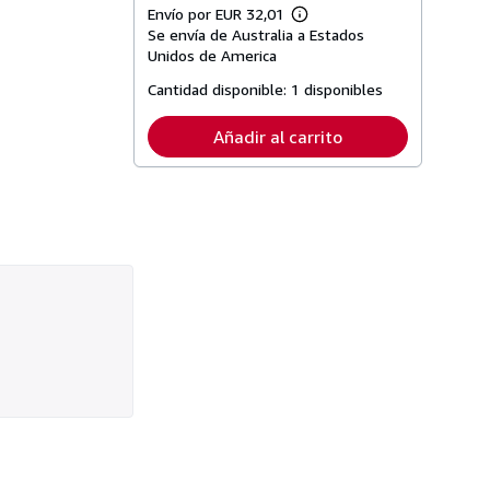
Envío por EUR 32,01
Más
Se envía de Australia a Estados
información
sobre
Unidos de America
las
tarifas
Cantidad disponible:
1 disponibles
de
envío
Añadir al carrito