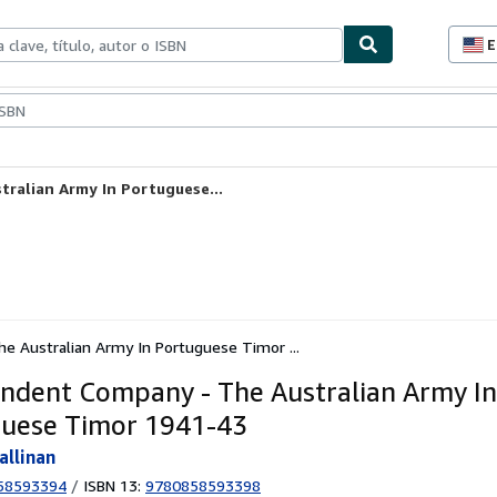
E
P
d
c
ionismo
Vendedores
Comenzar a vender
d
s
ralian Army In Portuguese...
 Australian Army In Portuguese Timor ...
ndent Company - The Australian Army In
uese Timor 1941-43
allinan
58593394
/
ISBN 13:
9780858593398