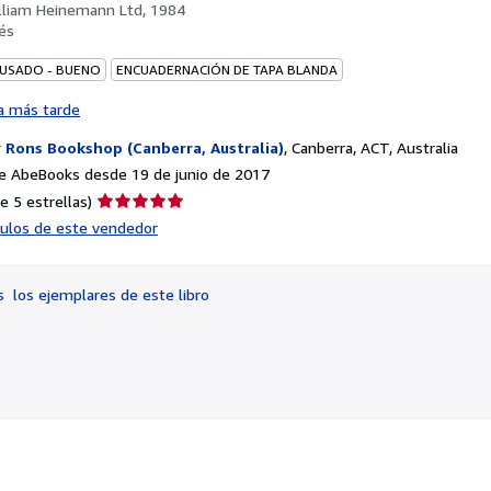
lliam Heinemann Ltd, 1984
és
 USADO - BUENO
ENCUADERNACIÓN DE TAPA BLANDA
a más tarde
r
Rons Bookshop (Canberra, Australia)
,
Canberra, ACT, Australia
e AbeBooks desde 19 de junio de 2017
Calificación
e 5 estrellas)
del
ículos de este vendedor
vendedor:
5
de
os
los ejemplares de este libro
5
estrellas