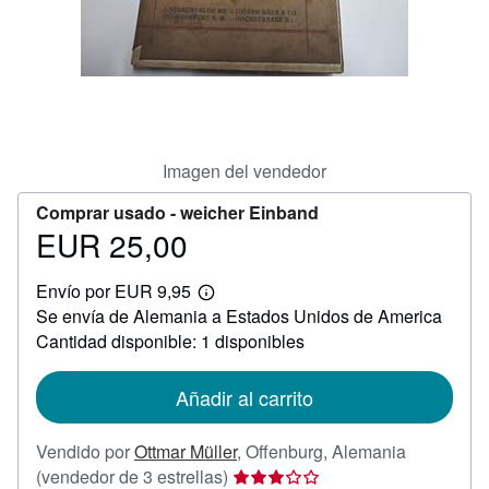
CERRAR
Imagen del vendedor
Comprar usado -
weicher Einband
EUR 25,00
Precio
EUR
Envío por EUR 9,95
25,00
Más
Se envía de Alemania a Estados Unidos de America
información
sobre
Cantidad disponible: 1 disponibles
las
tarifas
de
Añadir al carrito
envío
Vendido por
Ottmar Müller
,
Offenburg, Alemania
Calificación
(vendedor de 3 estrellas)