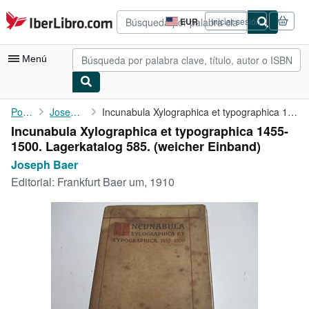
Pasar al contenido principal
IberLibro.com
EUR
Iniciar sesión
Preferencias
de
compra
Menú
del
sitio.
Mi cuenta
Portada
Joseph Baer
Incunabula Xylographica et typographica 1455-1500. Lagerkatalog ...
Incunabula Xylographica et typographica 1455-
Consultar mis pedidos
1500. Lagerkatalog 585. (weicher Einband)
Búsqueda avanzada
Joseph Baer
Editorial:
Frankfurt Baer um, 1910
Colecciones
Libros antiguos
Arte y coleccionismo
Vendedores
Comenzar a vender
Ayuda