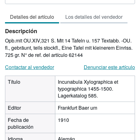
del
vendedor:
Detalles del artículo
Los detalles del vendedor
3
de
Descripción
5
estrellas
Opb.mit OU.XIV,321 S. Mit 14 Tafeln u. 157 Textabb. -OU.
fl., gebräunt, teils stockfl., Eine Tafel mit kleinerem Einriss.
725 gr.
N° de ref. del artículo 62144
Contactar al vendedor
Denunciar este artículo
Título
Incunabula Xylographica et
typographica 1455-1500.
Lagerkatalog 585.
Editor
Frankfurt Baer um
Fecha de
1910
publicación
Idioma
Alemán