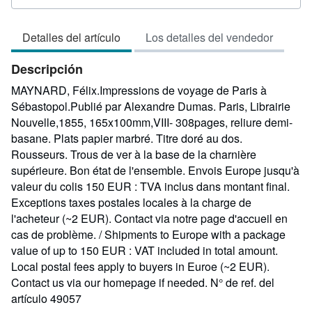
del
vendedor:
Detalles del artículo
Los detalles del vendedor
5
de
Descripción
5
estrellas
MAYNARD, Félix.Impressions de voyage de Paris à
Sébastopol.Publié par Alexandre Dumas. Paris, Librairie
Nouvelle,1855, 165x100mm,VIII- 308pages, reliure demi-
basane. Plats papier marbré. Titre doré au dos.
Rousseurs. Trous de ver à la base de la charnière
supérieure. Bon état de l'ensemble. Envois Europe jusqu'à
valeur du colis 150 EUR : TVA inclus dans montant final.
Exceptions taxes postales locales à la charge de
l'acheteur (~2 EUR). Contact via notre page d'accueil en
cas de problème. / Shipments to Europe with a package
value of up to 150 EUR : VAT included in total amount.
Local postal fees apply to buyers in Euroe (~2 EUR).
Contact us via our homepage if needed.
N° de ref. del
artículo 49057