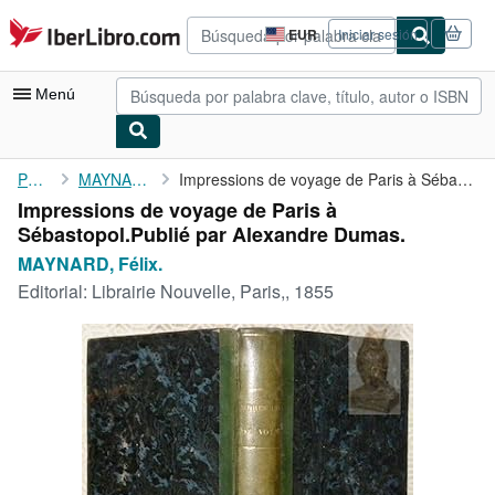
Pasar al contenido principal
IberLibro.com
EUR
Iniciar sesión
Preferencias
de
compra
Menú
del
sitio.
Mi cuenta
Portada
MAYNARD, Félix.
Impressions de voyage de Paris à Sébastopol.Publié par Alexandre...
Impressions de voyage de Paris à
Consultar mis pedidos
Sébastopol.Publié par Alexandre Dumas.
Búsqueda avanzada
MAYNARD, Félix.
Editorial:
Librairie Nouvelle, Paris,, 1855
Colecciones
Libros antiguos
Arte y coleccionismo
Vendedores
Comenzar a vender
Ayuda