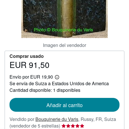
CERRAR
Imagen del vendedor
Comprar usado
EUR 91,50
Precio
EUR
Envío por EUR 19,90
91,50
Más
Se envía de Suiza a Estados Unidos de America
información
sobre
Cantidad disponible: 1 disponibles
las
tarifas
de
Añadir al carrito
envío
Vendido por
Bouquinerie du Varis
,
Russy, FR, Suiza
Calificación
(vendedor de 5 estrellas)