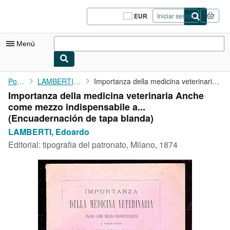
Pasar al contenido principal
IberLibro.com
EUR
Iniciar sesión
Preferencias
de
compra
Menú
del
sitio.
Mi cuenta
Portada
LAMBERTI, Edoardo
Importanza della medicina veterinaria Anche come mezzo ...
Importanza della medicina veterinaria Anche
Consultar mis pedidos
come mezzo indispensabile a...
Cerrar sesión
(Encuadernación de tapa blanda)
LAMBERTI, Edoardo
Búsqueda avanzada
Editorial:
tipografia del patronato, Milano, 1874
Colecciones
Libros antiguos
Arte y coleccionismo
Vendedores
Comenzar a vender