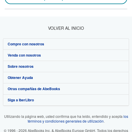
VOLVER AL INICIO
Compre con nosotros
Venda con nosotros
Búsqueda avanzada
Sobre nosotros
Colecciones
Comenzar a vender
Obtener Ayuda
Mi cuenta
Únase a nuestro programa de afiliados
Sobre IberLibro
Otras compañías de AbeBooks
Mis pedidos
Recomiende un vendedor
Medios
Preguntas frecuentes y guías
Siga a IberLibro
Ver carrito
Empleo
Atención al Cliente
AbeBooks.com
Política de Privacidad
AbeBooks.co.uk
Utilizando la página web, usted confirma que ha leído, entendido y acepta
los
términos y condiciones generales de utilización
.
Preferencias de cookies
AbeBooks.de
© 1996 - 2026 AbeBooks Inc. & AbeBooks Europe GmbH. Todos los derechos