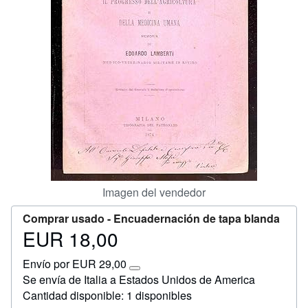
Ayuda
CERRAR
Imagen del vendedor
Comprar usado -
Encuadernación de tapa blanda
EUR 18,00
Precio
EUR
Envío por EUR 29,00
18,00
Más
Se envía de Italia a Estados Unidos de America
información
Cantidad disponible: 1 disponibles
sobre
las