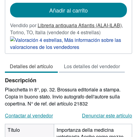
tarifas
de
Añadir al carrito
envío
Vendido por
Libreria antiquaria Atlantis (ALAI-ILAB)
,
Calificación
Torino, TO, Italia
(vendedor de 4 estrellas)
del
vendedor:
4
de
Detalles del artículo
Los detalles del vendedor
5
estrellas
Descripción
Placchetta in 8°, pp. 32. Brossura editoriale a stampa.
Copia in buono stato. Invio autografo dell'autore sulla
copertina.
N° de ref. del artículo 21832
Contactar al vendedor
Denunciar este artículo
Título
Importanza della medicina
veterinaria Anche come mezzo