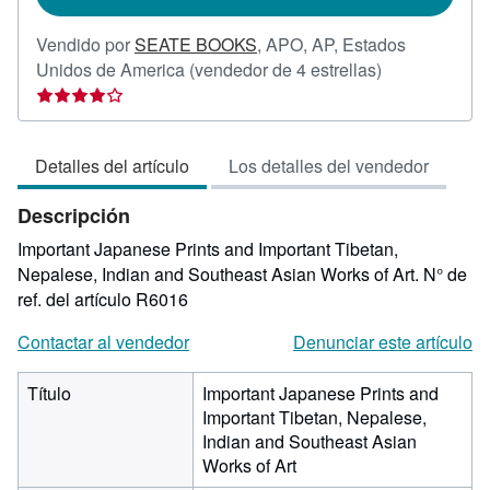
Vendido por
SEATE BOOKS
,
APO, AP, Estados
Calificación
Unidos de America
(vendedor de 4 estrellas)
del
vendedor:
4
Detalles del artículo
Los detalles del vendedor
de
5
Descripción
estrellas
Important Japanese Prints and Important Tibetan,
Nepalese, Indian and Southeast Asian Works of Art.
N° de
ref. del artículo R6016
Contactar al vendedor
Denunciar este artículo
Título
Important Japanese Prints and
Important Tibetan, Nepalese,
Indian and Southeast Asian
Works of Art