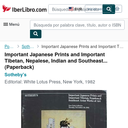
Pasar al contenido principal
IberLibro.com
EUR
Iniciar sesión
Preferencias
de
compra
Menú
del
sitio.
Mi cuenta
Portada
Sotheby's
Important Japanese Prints and Important Tibetan, Nepalese, ...
Important Japanese Prints and Important
Consultar mis pedidos
Tibetan, Nepalese, Indian and Southeast...
Búsqueda avanzada
(Paperback)
Sotheby's
Colecciones
Editorial:
White Lotus Press, New York, 1982
Libros antiguos
Arte y coleccionismo
Vendedores
Comenzar a vender
Ayuda