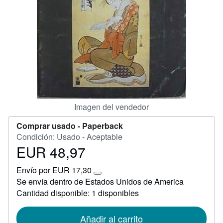
CERRAR
Imagen del vendedor
Comprar usado -
Paperback
Condición: Usado - Aceptable
EUR 48,97
Precio
EUR
Envío por EUR 17,30
48,97
Más
Se envía dentro de Estados Unidos de America
información
Cantidad disponible: 1 disponibles
sobre
las
tarifas
de
Añadir al carrito
envío