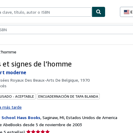
E
P
d
c
ionismo
Vendedores
Comenzar a vender
d
s
 l'homme
 et signes de l'homme
art moderne
sées Royaux Des Beaux-Arts De Belgique, 1970
ncés
 USADO - ACEPTABLE
ENCUADERNACIÓN DE TAPA BLANDA
a más tarde
r
School Haus Books
,
Saginaw, MI, Estados Unidos de America
e AbeBooks desde 5 de noviembre de 2003
Calificación
e 5 estrellas)