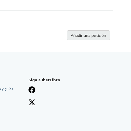
Añadir una petición
Siga a IberLibro
 y guías