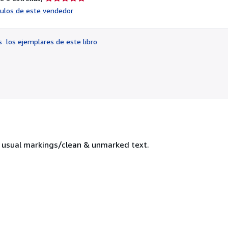
del
ículos de este vendedor
vendedor:
5
de
os
los ejemplares de este libro
5
estrellas
h usual markings/clean & unmarked text.