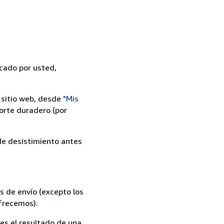
icado por usted,
 sitio web, desde
"Mis
orte duradero (por
 de desistimiento antes
s de envío (excepto los
ofrecemos).
es el resultado de una