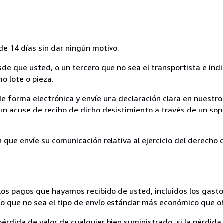
de 14 días sin dar ningún motivo.
sde que usted, o un tercero que no sea el transportista e ind
mo lote o pieza.
de forma electrónica y envíe una declaración clara en nuestro
un acuse de recibo de dicho desistimiento a través de un sop
n que envíe su comunicación relativa al ejercicio del derecho
los pagos que hayamos recibido de usted, incluidos los gasto
nvío que no sea el tipo de envío estándar más económico que 
rdida de valor de cualquier bien suministrado, si la pérdida 