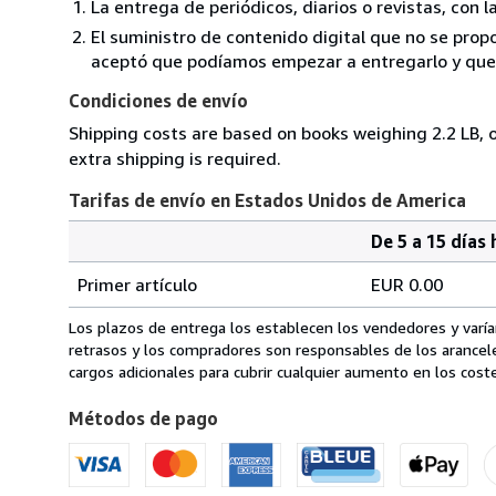
La entrega de periódicos, diarios o revistas, con l
El suministro de contenido digital que no se propo
aceptó que podíamos empezar a entregarlo y que n
Condiciones de envío
Shipping costs are based on books weighing 2.2 LB, o
extra shipping is required.
Tarifas de envío en Estados Unidos de America
De 5 a 15 días 
Cantidad
Tarifas
del
Primer artículo
EUR 0.00
pedido
de
envío
Los plazos de entrega los establecen los vendedores y varían
en
retrasos y los compradores son responsables de los arancel
Estados
cargos adicionales para cubrir cualquier aumento en los coste
Unidos
Métodos de pago
de
America