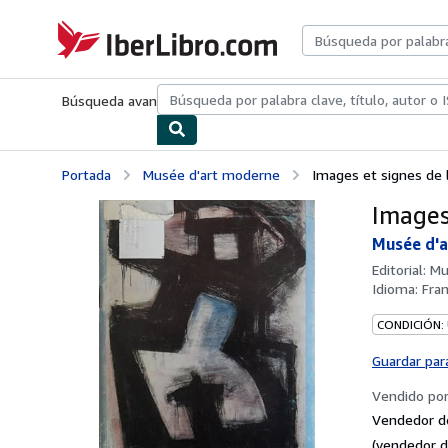
Pasar al contenido principal
IberLibro.com
Búsqueda avanzada
Colecciones
Libros antiguos
Arte y colecc
Portada
Musée d'art moderne
Images et signes de
Images
Musée d'
Editorial:
Mu
Idioma:
Fra
CONDICIÓN:
Guardar par
Vendido po
Vendedor d
(vendedor d