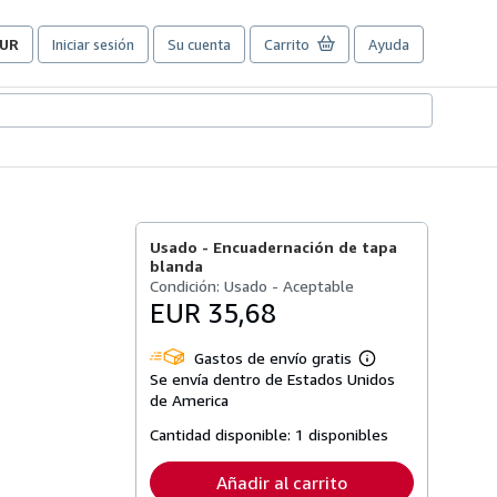
UR
Iniciar sesión
Su cuenta
Carrito
Ayuda
referencias
e
ompra
el
itio.
Usado -
Encuadernación de tapa
blanda
Condición: Usado - Aceptable
EUR 35,68
Gastos de envío gratis
Más
Se envía dentro de Estados Unidos
información
sobre
de America
las
tarifas
Cantidad disponible:
1 disponibles
de
envío
Añadir al carrito