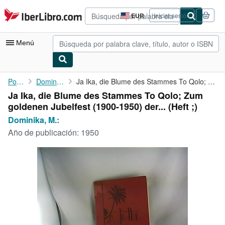
Pasar al contenido principal
IberLibro.com
EUR
Iniciar sesión
Preferencias
de
compra
Menú
del
sitio.
Mi cuenta
Portada
Dominika, M.:
Ja Ika, die Blume des Stammes To Qolo; Zum goldenen Jubelfest (...
Ja Ika, die Blume des Stammes To Qolo; Zum
Consultar mis pedidos
goldenen Jubelfest (1900-1950) der... (Heft ;)
Búsqueda avanzada
Dominika, M.:
Año de publicación:
1950
Colecciones
Libros antiguos
Arte y coleccionismo
Vendedores
Comenzar a vender
Ayuda