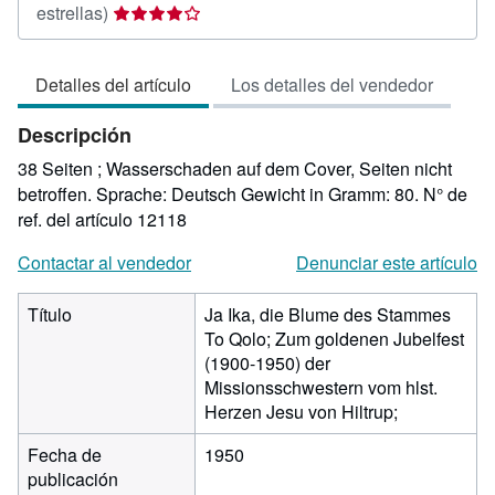
Calificación
estrellas)
del
vendedor:
Detalles del artículo
Los detalles del vendedor
4
de
Descripción
5
estrellas
38 Seiten ; Wasserschaden auf dem Cover, Seiten nicht
betroffen. Sprache: Deutsch Gewicht in Gramm: 80.
N° de
ref. del artículo 12118
Contactar al vendedor
Denunciar este artículo
Título
Ja Ika, die Blume des Stammes
To Qolo; Zum goldenen Jubelfest
(1900-1950) der
Missionsschwestern vom hlst.
Herzen Jesu von Hiltrup;
Fecha de
1950
publicación