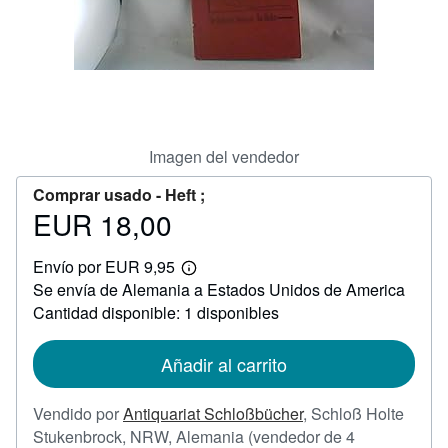
CERRAR
Imagen del vendedor
Comprar usado -
Heft ;
EUR 18,00
Precio
EUR
Envío por EUR 9,95
18,00
Más
Se envía de Alemania a Estados Unidos de America
información
sobre
Cantidad disponible: 1 disponibles
las
tarifas
de
Añadir al carrito
envío
Vendido por
Antiquariat Schloßbücher
,
Schloß Holte
Stukenbrock, NRW, Alemania
(vendedor de 4